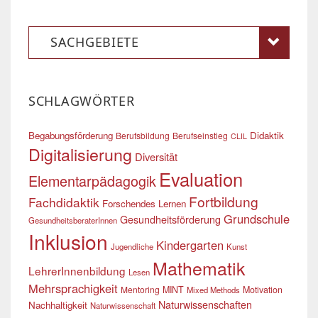
SACHGEBIETE
SCHLAGWÖRTER
Begabungsförderung
Didaktik
Berufsbildung
Berufseinstieg
CLIL
Digitalisierung
Diversität
Evaluation
Elementarpädagogik
Fortbildung
Fachdidaktik
Forschendes Lernen
Grundschule
Gesundheitsförderung
GesundheitsberaterInnen
Inklusion
Kindergarten
Jugendliche
Kunst
Mathematik
LehrerInnenbildung
Lesen
Mehrsprachigkeit
Mentoring
MINT
Motivation
Mixed Methods
Naturwissenschaften
Nachhaltigkeit
Naturwissenschaft