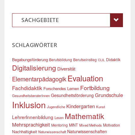
SACHGEBIETE
SCHLAGWÖRTER
Begabungsförderung
Didaktik
Berufsbildung
Berufseinstieg
CLIL
Digitalisierung
Diversität
Evaluation
Elementarpädagogik
Fortbildung
Fachdidaktik
Forschendes Lernen
Grundschule
Gesundheitsförderung
GesundheitsberaterInnen
Inklusion
Kindergarten
Jugendliche
Kunst
Mathematik
LehrerInnenbildung
Lesen
Mehrsprachigkeit
Mentoring
MINT
Motivation
Mixed Methods
Naturwissenschaften
Nachhaltigkeit
Naturwissenschaft