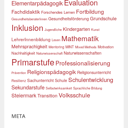
Evaluation
Elementarpädagogik
Fortbildung
Fachdidaktik
Forschendes Lernen
Grundschule
Gesundheitsförderung
GesundheitsberaterInnen
Inklusion
Kindergarten
Jugendliche
Kunst
Mathematik
LehrerInnenbildung
Lesen
Mehrsprachigkeit
Mentoring
MINT
Motivation
Mixed Methods
Naturwissenschaften
Nachhaltigkeit
Naturwissenschaft
Primarstufe
Professionalisierung
Religionspädagogik
Religionsunterricht
Prävention
Schulentwicklung
Sachunterricht
Schule
Resilienz
Sekundarstufe
Selbstwirksamkeit
Sprachliche Bildung
Volksschule
Steiermark
Transition
META