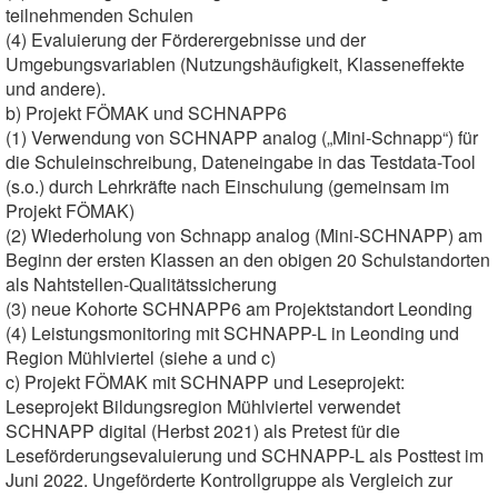
teilnehmenden Schulen
(4) Evaluierung der Förderergebnisse und der
Umgebungsvariablen (Nutzungshäufigkeit, Klasseneffekte
und andere).
b) Projekt FÖMAK und SCHNAPP6
(1) Verwendung von SCHNAPP analog („Mini-Schnapp“) für
die Schuleinschreibung, Dateneingabe in das Testdata-Tool
(s.o.) durch Lehrkräfte nach Einschulung (gemeinsam im
Projekt FÖMAK)
(2) Wiederholung von Schnapp analog (Mini-SCHNAPP) am
Beginn der ersten Klassen an den obigen 20 Schulstandorten
als Nahtstellen-Qualitätssicherung
(3) neue Kohorte SCHNAPP6 am Projektstandort Leonding
(4) Leistungsmonitoring mit SCHNAPP-L in Leonding und
Region Mühlviertel (siehe a und c)
c) Projekt FÖMAK mit SCHNAPP und Leseprojekt:
Leseprojekt Bildungsregion Mühlviertel verwendet
SCHNAPP digital (Herbst 2021) als Pretest für die
Leseförderungsevaluierung und SCHNAPP-L als Posttest im
Juni 2022. Ungeförderte Kontrollgruppe als Vergleich zur