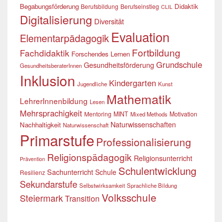
Begabungsförderung
Didaktik
Berufsbildung
Berufseinstieg
CLIL
Digitalisierung
Diversität
Evaluation
Elementarpädagogik
Fortbildung
Fachdidaktik
Forschendes Lernen
Grundschule
Gesundheitsförderung
GesundheitsberaterInnen
Inklusion
Kindergarten
Jugendliche
Kunst
Mathematik
LehrerInnenbildung
Lesen
Mehrsprachigkeit
Mentoring
MINT
Motivation
Mixed Methods
Naturwissenschaften
Nachhaltigkeit
Naturwissenschaft
Primarstufe
Professionalisierung
Religionspädagogik
Religionsunterricht
Prävention
Schulentwicklung
Sachunterricht
Schule
Resilienz
Sekundarstufe
Selbstwirksamkeit
Sprachliche Bildung
Volksschule
Steiermark
Transition