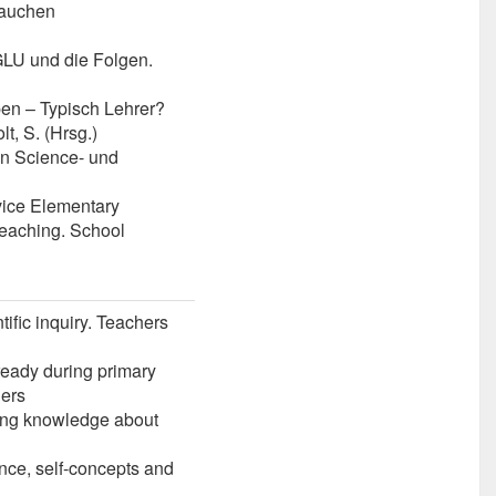
rauchen
IGLU und die Folgen.
pen – Typisch Lehrer?
t, S. (Hrsg.)
en Science- und
rvice Elementary
eaching. School
ific inquiry. Teachers
lready during primary
hers
uding knowledge about
nce, self-concepts and