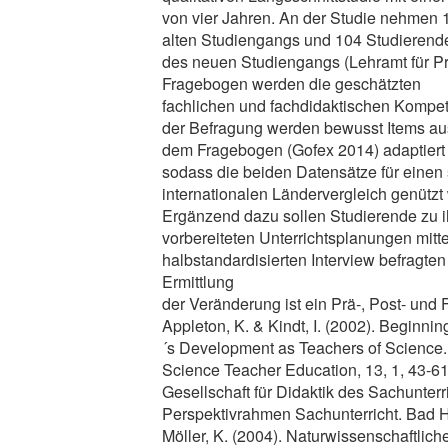
von vier Jahren. An der Studie nehmen 
alten Studiengangs und 104 Studierend
des neuen Studiengangs (Lehramt für Prim
Fragebogen werden die geschätzten
fachlichen und fachdidaktischen Kompe
der Befragung werden bewusst Items au
dem Fragebogen (Gofex 2014) adaptiert
sodass die beiden Datensätze für einen
internationalen Ländervergleich genütz
Ergänzend dazu sollen Studierende zu i
vorbereiteten Unterrichtsplanungen mitte
halbstandardisierten Interview befragte
Ermittlung
der Veränderung ist ein Prä-, Post- und 
Appleton, K. & Kindt, I. (2002). Beginni
´s Development as Teachers of Science. 
Science Teacher Education, 13, 1, 43-61
Gesellschaft für Didaktik des Sachunterr
Perspektivrahmen Sachunterricht. Bad He
Möller, K. (2004). Naturwissenschaftlich