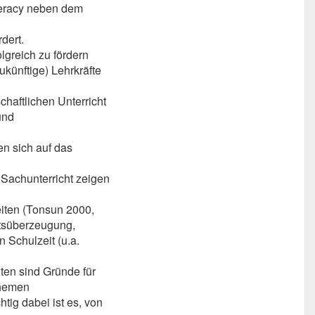
teracy neben dem
dert.
lgreich zu fördern
ukünftige) Lehrkräfte
haftlichen Unterricht
und
n sich auf das
 Sachunterricht zeigen
eiten (Tonsun 2000,
itsüberzeugung,
 Schulzeit (u.a.
ten sind Gründe für
Themen
tig dabei ist es, von