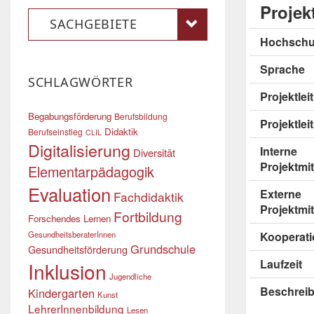
Projek
SACHGEBIETE
Hochschu
Sprache
SCHLAGWÖRTER
Projektle
Begabungsförderung
Berufsbildung
Projektlei
Didaktik
Berufseinstieg
CLIL
Digitalisierung
Interne
Diversität
Projektmit
Elementarpädagogik
Evaluation
Externe
Fachdidaktik
Projektmit
Fortbildung
Forschendes Lernen
GesundheitsberaterInnen
Kooperati
Grundschule
Gesundheitsförderung
Laufzeit
Inklusion
Jugendliche
Beschrei
Kindergarten
Kunst
LehrerInnenbildung
Lesen