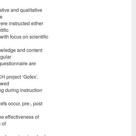
tive and qualitative
he
ere instructed either
tific
ith focus on scientific
owledge and content
gular
questionnaire are
CH project ‘Gofex’.
iewed
g during instruction
efs occur, pre-, post
e effectiveness of
 of