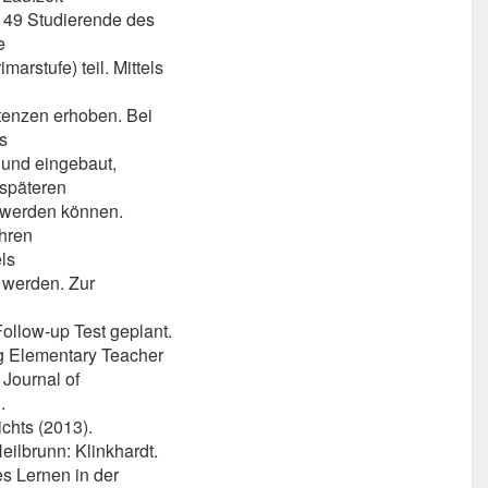
149 Studierende des
e
arstufe) teil. Mittels
tenzen erhoben. Bei
s
 und eingebaut,
 späteren
t werden können.
hren
ls
n werden. Zur
Follow-up Test geplant.
ng Elementary Teacher
Journal of
.
ichts (2013).
ilbrunn: Klinkhardt.
es Lernen in der