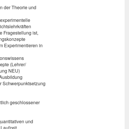
in der Theorie und
, experimentelle
chtslehrkräften
e Fragestellung ist,
ungskonzepte
m Experimentieren in
ionswissens
pte (Lehrer/
dung NEU)
 Ausbildung
ner Schwerpunktsetzung
tlich geschlossener
quantitativen und
 Laufzeit