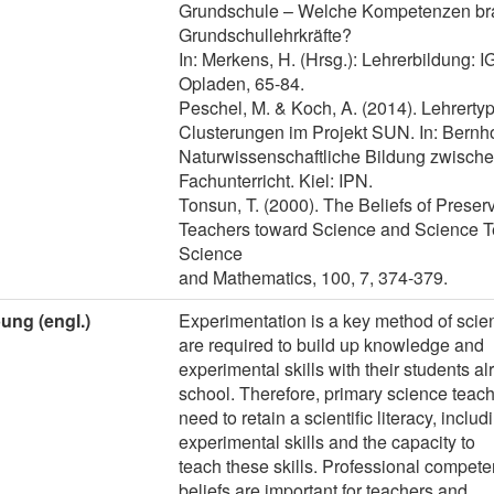
Grundschule – Welche Kompetenzen b
Grundschullehrkräfte?
In: Merkens, H. (Hrsg.): Lehrerbildung: 
Opladen, 65-84.
Peschel, M. & Koch, A. (2014). Lehrerty
Clusterungen im Projekt SUN. In: Bernhol
Naturwissenschaftliche Bildung zwisch
Fachunterricht. Kiel: IPN.
Tonsun, T. (2000). The Beliefs of Prese
Teachers toward Science and Science T
Science
and Mathematics, 100, 7, 374-379.
ung (engl.)
Experimentation is a key method of scient
are required to build up knowledge and
experimental skills with their students a
school. Therefore, primary science teac
need to retain a scientific literacy, incl
experimental skills and the capacity to
teach these skills. Professional compete
beliefs are important for teachers and