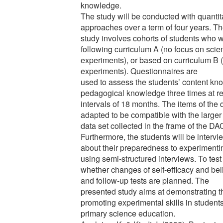
knowledge.
The study will be conducted with quantita
approaches over a term of four years. T
study involves cohorts of students who w
following curriculum A (no focus on scien
experiments), or based on curriculum B (w
experiments). Questionnaires are
used to assess the students’ content kn
pedagogical knowledge three times at re
intervals of 18 months. The items of the 
adapted to be compatible with the larger
data set collected in the frame of the DA
Furthermore, the students will be interv
about their preparedness to experimentin
using semi-structured interviews. To test
whether changes of self-efficacy and beli
and follow-up tests are planned. The
presented study aims at demonstrating th
promoting experimental skills in students
primary science education.