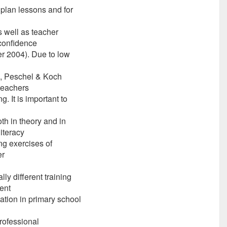
 plan lessons and for
 well as teacher
 confidence
er 2004). Due to low
2, Peschel & Koch
teachers
g. It is important to
th in theory and in
literacy
ng exercises of
er
ly different training
ent
tation in primary school
professional