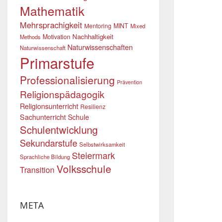
Mathematik
Mehrsprachigkeit
Mentoring
MINT
Mixed
Nachhaltigkeit
Motivation
Methods
Naturwissenschaften
Naturwissenschaft
Primarstufe
Professionalisierung
Prävention
Religionspädagogik
Religionsunterricht
Resilienz
Sachunterricht
Schule
Schulentwicklung
Sekundarstufe
Selbstwirksamkeit
Steiermark
Sprachliche Bildung
Volksschule
Transition
META