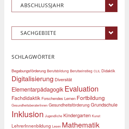
ABSCHLUSSJAHR
SACHGEBIETE
SCHLAGWÖRTER
Begabungsförderung
Didaktik
Berufsbildung
Berufseinstieg
CLIL
Digitalisierung
Diversität
Evaluation
Elementarpädagogik
Fortbildung
Fachdidaktik
Forschendes Lernen
Grundschule
Gesundheitsförderung
GesundheitsberaterInnen
Inklusion
Kindergarten
Jugendliche
Kunst
Mathematik
LehrerInnenbildung
Lesen