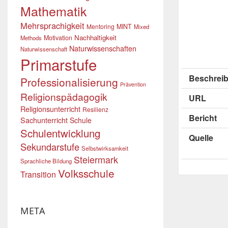
Mathematik
Mehrsprachigkeit
Mentoring
MINT
Mixed
Nachhaltigkeit
Motivation
Methods
Naturwissenschaften
Naturwissenschaft
Primarstufe
Beschreib
Professionalisierung
Prävention
Religionspädagogik
URL
Religionsunterricht
Resilienz
Bericht
Sachunterricht
Schule
Schulentwicklung
Quelle
Sekundarstufe
Selbstwirksamkeit
Steiermark
Sprachliche Bildung
Volksschule
Transition
META