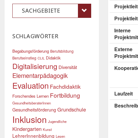
Projektle
SACHGEBIETE
Projektlei
Interne
SCHLAGWÖRTER
Projektmit
Externe
Begabungsförderung
Berufsbildung
Projektmit
Didaktik
Berufseinstieg
CLIL
Digitalisierung
Diversität
Kooperati
Elementarpädagogik
Evaluation
Fachdidaktik
Laufzeit
Fortbildung
Forschendes Lernen
GesundheitsberaterInnen
Beschrei
Grundschule
Gesundheitsförderung
Inklusion
Jugendliche
Kindergarten
Kunst
LehrerInnenbildung
Lesen