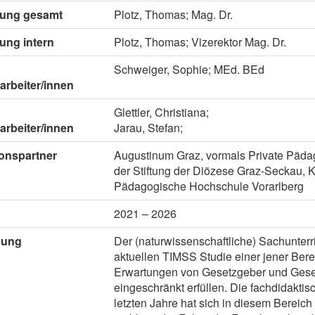
itung gesamt
Plotz, Thomas; Mag. Dr.
tung intern
Plotz, Thomas; Vizerektor Mag. Dr.
Schweiger, Sophie; MEd. BEd
arbeiter/innen
Glettler, Christiana;
arbeiter/innen
Jarau, Stefan;
onspartner
Augustinum Graz, vormals Private Päd
der Stiftung der Diözese Graz-Seckau,
Pädagogische Hochschule Vorarlberg
2021 – 2026
bung
Der (naturwissenschaftliche) Sachunterric
aktuellen TIMSS Studie einer jener Bere
Erwartungen von Gesetzgeber und Gesel
eingeschränkt erfüllen. Die fachdidakti
letzten Jahre hat sich in diesem Bereic