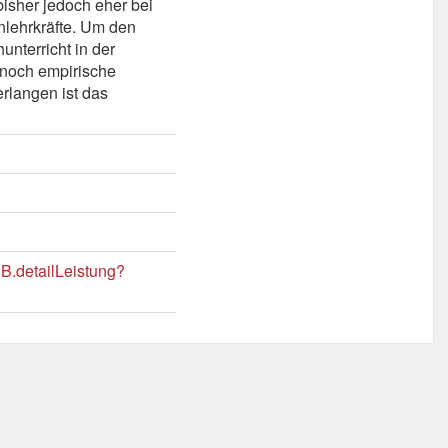
bisher jedoch eher bei
nlehrkräfte. Um den
unterricht in der
noch empirische
rlangen ist das
B.detailLeistung?