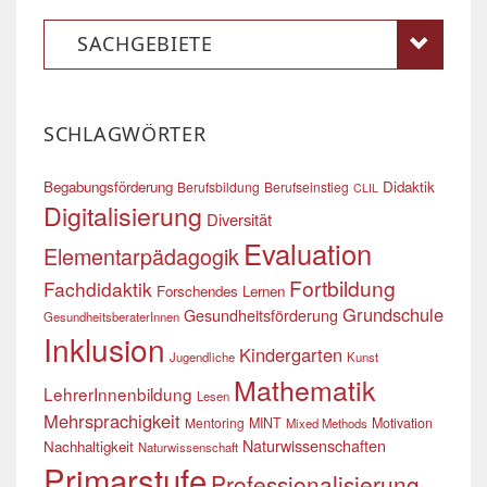
SACHGEBIETE
SCHLAGWÖRTER
Begabungsförderung
Didaktik
Berufsbildung
Berufseinstieg
CLIL
Digitalisierung
Diversität
Evaluation
Elementarpädagogik
Fortbildung
Fachdidaktik
Forschendes Lernen
Grundschule
Gesundheitsförderung
GesundheitsberaterInnen
Inklusion
Kindergarten
Jugendliche
Kunst
Mathematik
LehrerInnenbildung
Lesen
Mehrsprachigkeit
Mentoring
MINT
Motivation
Mixed Methods
Naturwissenschaften
Nachhaltigkeit
Naturwissenschaft
Primarstufe
Professionalisierung