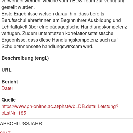
verwendet werden, welche vom TEDS-Team zur Verfügung
gestellt wurden.
Erste Ergebnisse weisen darauf hin, dass bereits
Berufsschullehrer/innen am Beginn ihrer Ausbildung und
Lehrtätigkeit über eine pädagogische Handlungskompetenz
verfügen. Zudem unterstützen korrelationsstatistische
Ergebnisse, dass diese Handlungskompetenz auch auf
Schüler/innenseite handlungswirksam wird.
Beschreibung (engl.)
URL
Bericht
Datei
Quelle
https://www.ph-online.ac.at/phst/wbLDB.detailLeistung?
pLstNr=185
ABSCHLUSSJAHR:
2017