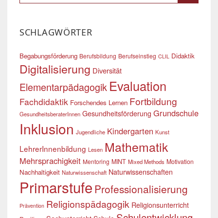
SCHLAGWÖRTER
Begabungsförderung
Didaktik
Berufsbildung
Berufseinstieg
CLIL
Digitalisierung
Diversität
Evaluation
Elementarpädagogik
Fortbildung
Fachdidaktik
Forschendes Lernen
Grundschule
Gesundheitsförderung
GesundheitsberaterInnen
Inklusion
Kindergarten
Jugendliche
Kunst
Mathematik
LehrerInnenbildung
Lesen
Mehrsprachigkeit
Mentoring
MINT
Motivation
Mixed Methods
Naturwissenschaften
Nachhaltigkeit
Naturwissenschaft
Primarstufe
Professionalisierung
Religionspädagogik
Religionsunterricht
Prävention
Schulentwicklung