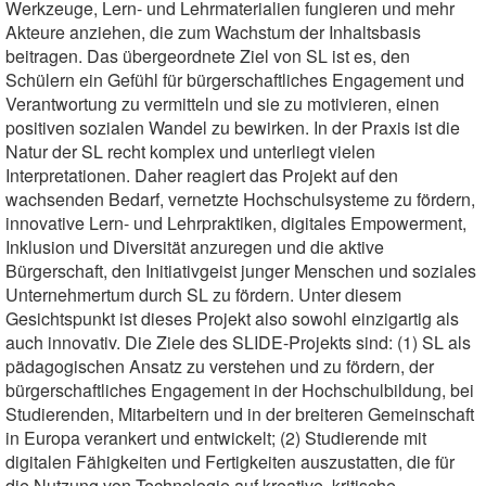
Werkzeuge, Lern- und Lehrmaterialien fungieren und mehr
Akteure anziehen, die zum Wachstum der Inhaltsbasis
beitragen. Das übergeordnete Ziel von SL ist es, den
Schülern ein Gefühl für bürgerschaftliches Engagement und
Verantwortung zu vermitteln und sie zu motivieren, einen
positiven sozialen Wandel zu bewirken. In der Praxis ist die
Natur der SL recht komplex und unterliegt vielen
Interpretationen. Daher reagiert das Projekt auf den
wachsenden Bedarf, vernetzte Hochschulsysteme zu fördern,
innovative Lern- und Lehrpraktiken, digitales Empowerment,
Inklusion und Diversität anzuregen und die aktive
Bürgerschaft, den Initiativgeist junger Menschen und soziales
Unternehmertum durch SL zu fördern. Unter diesem
Gesichtspunkt ist dieses Projekt also sowohl einzigartig als
auch innovativ. Die Ziele des SLIDE-Projekts sind: (1) SL als
pädagogischen Ansatz zu verstehen und zu fördern, der
bürgerschaftliches Engagement in der Hochschulbildung, bei
Studierenden, Mitarbeitern und in der breiteren Gemeinschaft
in Europa verankert und entwickelt; (2) Studierende mit
digitalen Fähigkeiten und Fertigkeiten auszustatten, die für
die Nutzung von Technologie auf kreative, kritische,