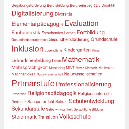
Begabungsförderung
Didaktik
Berufsbildung
Berufseinstieg
CLIL
Digitalisierung
Diversität
Evaluation
Elementarpädagogik
Fortbildung
Fachdidaktik
Forschendes Lernen
Grundschule
Gesundheitsförderung
GesundheitsberaterInnen
Inklusion
Kindergarten
Jugendliche
Kunst
Mathematik
LehrerInnenbildung
Lesen
Mehrsprachigkeit
Mentoring
MINT
Motivation
Mixed Methods
Naturwissenschaften
Nachhaltigkeit
Naturwissenschaft
Primarstufe
Professionalisierung
Religionspädagogik
Religionsunterricht
Prävention
Schulentwicklung
Sachunterricht
Schule
Resilienz
Sekundarstufe
Selbstwirksamkeit
Sprachliche Bildung
Volksschule
Steiermark
Transition