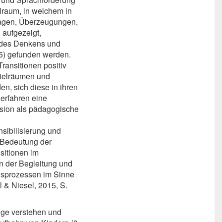
lraum, in welchem in
ragen, Überzeugungen,
 aufgezeigt,
 des Denkens und
5) gefunden werden.
ansitionen positiv
pielräumen und
n, sich diese in ihren
erfahren eine
ssion als pädagogische
nsibilisierung und
e Bedeutung der
sitionen im
n der Begleitung und
gsprozessen im Sinne
 & Niesel, 2015, S.
nge verstehen und