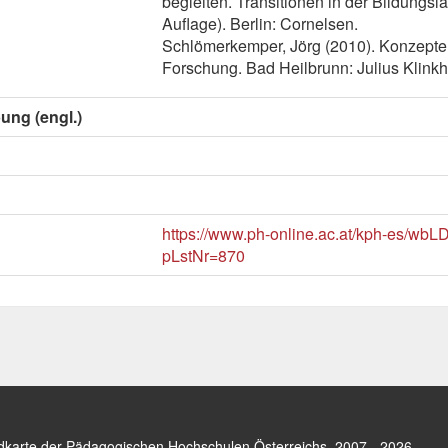
begleiten. Transitionen in der Bildungsl
Auflage). Berlin: Cornelsen.
Schlömerkemper, Jörg (2010). Konzept
Forschung. Bad Heilbrunn: Julius Klinkh
ung (engl.)
https://www.ph-online.ac.at/kph-es/wbL
pLstNr=870
dkarte der Pädagogischen Hochschulen Österreichs
. 2007 - 2026.