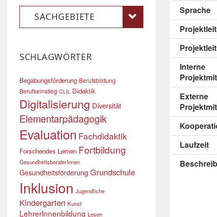
Sprache
SACHGEBIETE
Projektle
Projektlei
SCHLAGWÖRTER
Interne
Projektmit
Begabungsförderung
Berufsbildung
Didaktik
Berufseinstieg
CLIL
Externe
Digitalisierung
Diversität
Projektmit
Elementarpädagogik
Kooperati
Evaluation
Fachdidaktik
Laufzeit
Fortbildung
Forschendes Lernen
GesundheitsberaterInnen
Beschrei
Grundschule
Gesundheitsförderung
Inklusion
Jugendliche
Kindergarten
Kunst
LehrerInnenbildung
Lesen