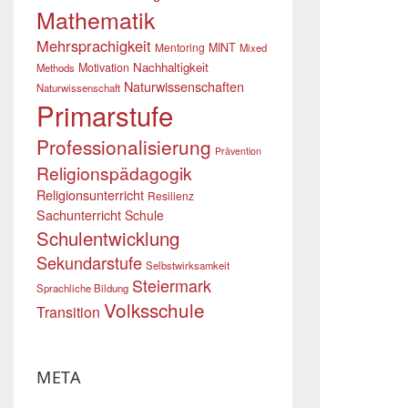
Mathematik
Mehrsprachigkeit
Mentoring
MINT
Mixed
Nachhaltigkeit
Motivation
Methods
Naturwissenschaften
Naturwissenschaft
Primarstufe
Professionalisierung
Prävention
Religionspädagogik
Religionsunterricht
Resilienz
Sachunterricht
Schule
Schulentwicklung
Sekundarstufe
Selbstwirksamkeit
Steiermark
Sprachliche Bildung
Volksschule
Transition
META