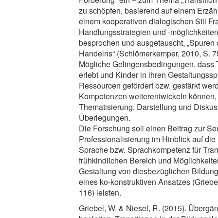
zu schöpfen, basierend auf einem Erzäh
einem kooperativen dialogischen Stil F
Handlungsstrategien und -möglichkeiten
besprochen und ausgetauscht, „Spuren
Handelns“ (Schlömerkemper, 2010, S. 7
Mögliche Gelingensbedingungen, dass Tr
erlebt und Kinder in ihren Gestaltungss
Ressourcen gefördert bzw. gestärkt werde
Kompetenzen weiterentwickeln können, 
Thematisierung, Darstellung und Disku
Überlegungen.
Die Forschung soll einen Beitrag zur Se
Professionalisierung im Hinblick auf di
Sprache bzw. Sprachkompetenz für Tran
frühkindlichen Bereich und Möglichkeite
Gestaltung von diesbezüglichen Bildun
eines ko-konstruktiven Ansatzes (Griebel
116) leisten.
Griebel, W. & Niesel, R. (2015). Übergä