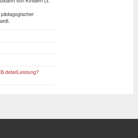
aufbahn von Kindern (3.
e pädagogischer
ardt.
DB.detailLeistung?