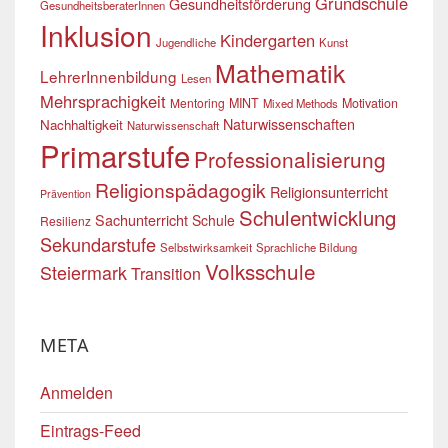
Grundschule
Gesundheitsförderung
GesundheitsberaterInnen
Inklusion
Kindergarten
Jugendliche
Kunst
Mathematik
LehrerInnenbildung
Lesen
Mehrsprachigkeit
Mentoring
MINT
Motivation
Mixed Methods
Naturwissenschaften
Nachhaltigkeit
Naturwissenschaft
Primarstufe
Professionalisierung
Religionspädagogik
Religionsunterricht
Prävention
Schulentwicklung
Sachunterricht
Schule
Resilienz
Sekundarstufe
Selbstwirksamkeit
Sprachliche Bildung
Volksschule
Steiermark
Transition
META
Anmelden
Eintrags-Feed