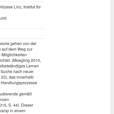
zese Linz, Institut für
 und
eorie gehen von der
n auf dem Weg zur
 Möglichkeiten
zichtet. (Moegling 2010,
elbstständiges Lernen
r Suche nach neuer
 23), das innerhalb
e Handlungsprozesse
Studierende gemäß
anzen
15, S. 44). Dieser
kamp in einem