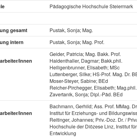
le
Pädagogische Hochschule Steiermark
itung gesamt
Pustak, Sonja; Mag.
tung intern
Pustak, Sonja; Mag. Prof.
Geider, Patricia; Mag. Bakk. Prof.
arbeiter/innen
Haidenthaller, Dagmar; Bakk.phil.
Heiligenbrunner, Elisabeth; MSc
Luttenberger, Silke; HS-Prof. Mag. Dr. B
Moser-Steyer, Sabine; BEd
Reicher-Pirchegger, Elisabeth; Mag.phil.
Zavertanik, Sonja; Dipl.-Päd. BEd
Bachmann, Gerhild; Ass. Prof. MMag. Dr. 
arbeiter/innen
Institut für Erziehungs- und Bildungswis
Reitinger, Johannes; Priv.-Doz. Dr. / Pr
Hochschule der Diözese Linz, Institut f
Entwicklung