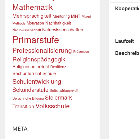
Mathematik
Kooperati
Mehrsprachigkeit
Mentoring
MINT
Mixed
Nachhaltigkeit
Motivation
Methods
Naturwissenschaften
Naturwissenschaft
Primarstufe
Laufzeit
Professionalisierung
Prävention
Beschrei
Religionspädagogik
Religionsunterricht
Resilienz
Sachunterricht
Schule
Schulentwicklung
Sekundarstufe
Selbstwirksamkeit
Steiermark
Sprachliche Bildung
Volksschule
Transition
META