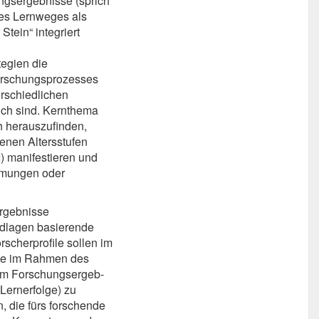
ngsergebnisse (sprich
es Lernweges als
Stein“ integriert
tegien die
orschungsprozesses
erschiedlichen
ich sind. Kernthema
h herauszufinden,
denen Altersstufen
I) manifestieren und
immungen oder
ergebnisse
ndlagen basierende
rscherprofile sollen im
ie im Rahmen des
um Forschungsergeb-
 Lernerfolge) zu
, die fürs forschende