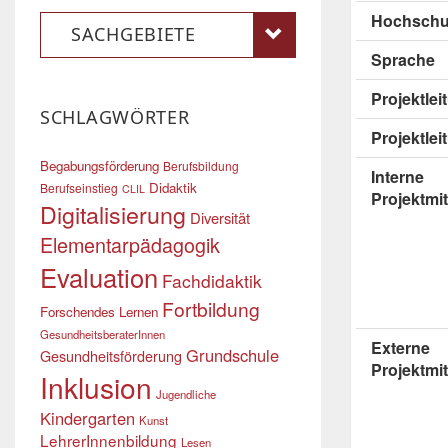
Hochschu
SACHGEBIETE
Sprache
Projektle
SCHLAGWÖRTER
Projektlei
Begabungsförderung
Berufsbildung
Interne
Didaktik
Berufseinstieg
CLIL
Projektmit
Digitalisierung
Diversität
Elementarpädagogik
Evaluation
Fachdidaktik
Fortbildung
Forschendes Lernen
GesundheitsberaterInnen
Externe
Grundschule
Gesundheitsförderung
Projektmit
Inklusion
Jugendliche
Kindergarten
Kunst
LehrerInnenbildung
Lesen