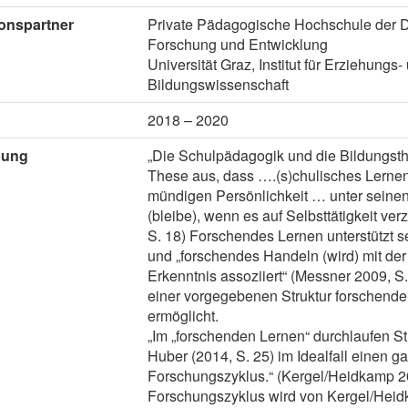
onspartner
Private Pädagogische Hochschule der Diö
Forschung und Entwicklung
Universität Graz, Institut für Erziehungs-
Bildungswissenschaft
2018 – 2020
bung
„Die Schulpädagogik und die Bildungsth
These aus, dass ….(s)chulisches Lerne
mündigen Persönlichkeit … unter seinen
(bleibe), wenn es auf Selbsttätigkeit ver
S. 18) Forschendes Lernen unterstützt s
und „forschendes Handeln (wird) mit de
Erkenntnis assoziiert“ (Messner 2009, S.
einer vorgegebenen Struktur forschend
ermöglicht.
„Im „forschenden Lernen“ durchlaufen 
Huber (2014, S. 25) im Idealfall einen g
Forschungszyklus.“ (Kergel/Heidkamp 20
Forschungszyklus wird von Kergel/Heid