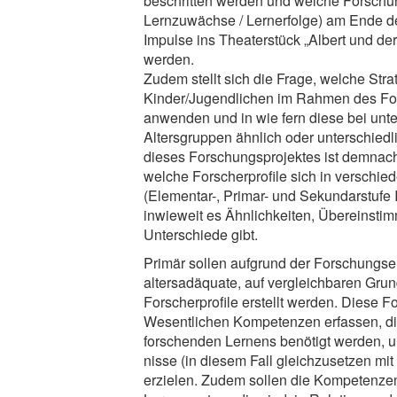
beschritten werden und welche Forschu
Lernzuwächse / Lernerfolge) am Ende d
Impulse ins Theaterstück „Albert und der 
werden.
Zudem stellt sich die Frage, welche Stra
Kinder/Jugendlichen im Rahmen des F
anwenden und in wie fern diese bei unt
Altersgruppen ähnlich oder unterschiedl
dieses Forschungsprojektes ist demnac
welche Forscherprofile sich in verschie
(Elementar-, Primar- und Sekundarstufe 
inwieweit es Ähnlichkeiten, Übereinst
Unterschiede gibt.
Primär sollen aufgrund der Forschungs
altersadäquate, auf vergleichbaren Gru
Forscherprofile erstellt werden. Diese Fo
Wesentlichen Kompetenzen erfassen, d
forschenden Lernens benötigt werden, 
nisse (in diesem Fall gleichzusetzen mit
erzielen. Zudem sollen die Kompetenzen