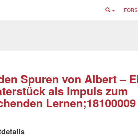
FORS
den Spuren von Albert – E
terstück als Impuls zum
chenden Lernen;18100009
tdetails