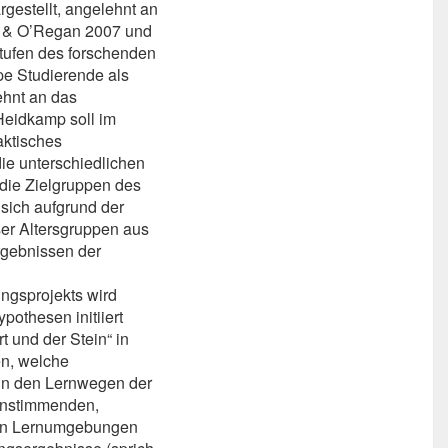
estellt, angelehnt an
n & O’Regan 2007 und
tufen des forschenden
pe Studierende als
hnt an das
eidkamp soll im
aktisches
ie unterschiedlichen
die Zielgruppen des
 sich aufgrund der
er Altersgruppen aus
gebnissen der
ngsprojekts wird
othesen initiiert
 und der Stein“ in
en, welche
in den Lernwegen der
einstimmenden,
ten Lernumgebungen