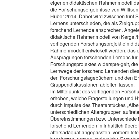
eigenen didaktischen Rahmenmodell darg
die For-schungsergebnisse von Williso
Huber 2014. Dabei wird zwischen fünf S
Lernens unterschieden, die als Zielgrup
forschend Lernende ansprechen. Angele
didaktische Rahmenmodell von Kergel/H
vorliegenden Forschungsprojekt ein did
Rahmenmodell entwickelt werden, das d
Ausprägungen forschenden Lernens für 
Forschungsprojektes widerspie-gelt, die
Lernwege der forschend Lernenden dies
den Forschungstagebüchern und den Er
Gruppendiskussionen ableiten lassen.
Im Mittelpunkt des vorliegenden Forschu
erhoben, welche Fragestellungen und Hyp
durch Impulse des Theaterstückes „Albert
unterschiedlichen Altersgruppen auftret
Übereinstimmungen bzw. Unterschiede 
forschend Lernenden in inhaltlich über
altersadäquat angepassten, vorbereite