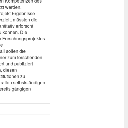
 den Kompetenzen des
zt werden.
ojekt Ergebnisse
zielt, müssten die
titativ erforscht
u können. Die
n Forschungsprojektes
re
ll sollen die
rtner zum forschenden
rt und publiziert
, diesen
titutionen zu
gration selbstständigen
ereits gängigen