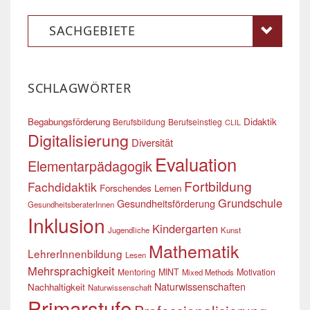
SACHGEBIETE
SCHLAGWÖRTER
Begabungsförderung
Didaktik
Berufsbildung
Berufseinstieg
CLIL
Digitalisierung
Diversität
Evaluation
Elementarpädagogik
Fortbildung
Fachdidaktik
Forschendes Lernen
Grundschule
Gesundheitsförderung
GesundheitsberaterInnen
Inklusion
Kindergarten
Jugendliche
Kunst
Mathematik
LehrerInnenbildung
Lesen
Mehrsprachigkeit
Mentoring
MINT
Motivation
Mixed Methods
Naturwissenschaften
Nachhaltigkeit
Naturwissenschaft
Primarstufe