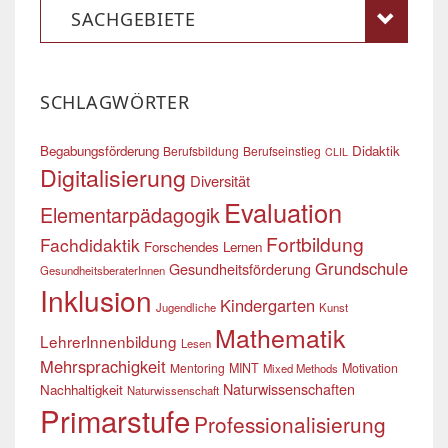
SACHGEBIETE
SCHLAGWÖRTER
Begabungsförderung
Didaktik
Berufsbildung
Berufseinstieg
CLIL
Digitalisierung
Diversität
Evaluation
Elementarpädagogik
Fortbildung
Fachdidaktik
Forschendes Lernen
Grundschule
Gesundheitsförderung
GesundheitsberaterInnen
Inklusion
Kindergarten
Jugendliche
Kunst
Mathematik
LehrerInnenbildung
Lesen
Mehrsprachigkeit
Mentoring
MINT
Motivation
Mixed Methods
Naturwissenschaften
Nachhaltigkeit
Naturwissenschaft
Primarstufe
Professionalisierung