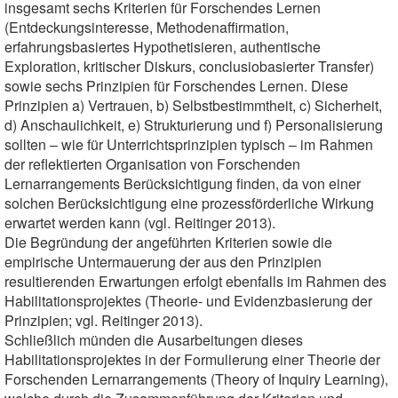
insgesamt sechs Kriterien für Forschendes Lernen
(Entdeckungsinteresse, Methodenaffirmation,
erfahrungsbasiertes Hypothetisieren, authentische
Exploration, kritischer Diskurs, conclusiobasierter Transfer)
sowie sechs Prinzipien für Forschendes Lernen. Diese
Prinzipien a) Vertrauen, b) Selbstbestimmtheit, c) Sicherheit,
d) Anschaulichkeit, e) Strukturierung und f) Personalisierung
sollten – wie für Unterrichtsprinzipien typisch – im Rahmen
der reflektierten Organisation von Forschenden
Lernarrangements Berücksichtigung finden, da von einer
solchen Berücksichtigung eine prozessförderliche Wirkung
erwartet werden kann (vgl. Reitinger 2013).
Die Begründung der angeführten Kriterien sowie die
empirische Untermauerung der aus den Prinzipien
resultierenden Erwartungen erfolgt ebenfalls im Rahmen des
Habilitationsprojektes (Theorie- und Evidenzbasierung der
Prinzipien; vgl. Reitinger 2013).
Schließlich münden die Ausarbeitungen dieses
Habilitationsprojektes in der Formulierung einer Theorie der
Forschenden Lernarrangements (Theory of Inquiry Learning),