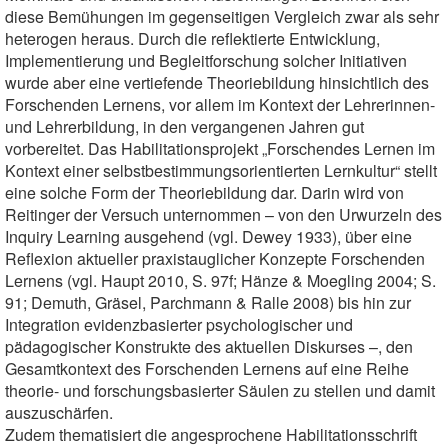
diese Bemühungen im gegenseitigen Vergleich zwar als sehr
heterogen heraus. Durch die reflektierte Entwicklung,
Implementierung und Begleitforschung solcher Initiativen
wurde aber eine vertiefende Theoriebildung hinsichtlich des
Forschenden Lernens, vor allem im Kontext der Lehrerinnen-
und Lehrerbildung, in den vergangenen Jahren gut
vorbereitet. Das Habilitationsprojekt „Forschendes Lernen im
Kontext einer selbstbestimmungsorientierten Lernkultur“ stellt
eine solche Form der Theoriebildung dar. Darin wird von
Reitinger der Versuch unternommen – von den Urwurzeln des
Inquiry Learning ausgehend (vgl. Dewey 1933), über eine
Reflexion aktueller praxistauglicher Konzepte Forschenden
Lernens (vgl. Haupt 2010, S. 97f; Hänze & Moegling 2004; S.
91; Demuth, Gräsel, Parchmann & Ralle 2008) bis hin zur
Integration evidenzbasierter psychologischer und
pädagogischer Konstrukte des aktuellen Diskurses –, den
Gesamtkontext des Forschenden Lernens auf eine Reihe
theorie- und forschungsbasierter Säulen zu stellen und damit
auszuschärfen.
Zudem thematisiert die angesprochene Habilitationsschrift