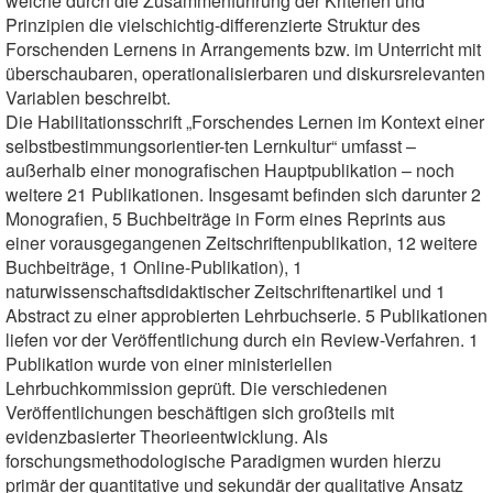
welche durch die Zusammenführung der Kriterien und
Prinzipien die vielschichtig-differenzierte Struktur des
Forschenden Lernens in Arrangements bzw. im Unterricht mit
überschaubaren, operationalisierbaren und diskursrelevanten
Variablen beschreibt.
Die Habilitationsschrift „Forschendes Lernen im Kontext einer
selbstbestimmungsorientier-ten Lernkultur“ umfasst –
außerhalb einer monografischen Hauptpublikation – noch
weitere 21 Publikationen. Insgesamt befinden sich darunter 2
Monografien, 5 Buchbeiträge in Form eines Reprints aus
einer vorausgegangenen Zeitschriftenpublikation, 12 weitere
Buchbeiträge, 1 Online-Publikation), 1
naturwissenschaftsdidaktischer Zeitschriftenartikel und 1
Abstract zu einer approbierten Lehrbuchserie. 5 Publikationen
liefen vor der Veröffentlichung durch ein Review-Verfahren. 1
Publikation wurde von einer ministeriellen
Lehrbuchkommission geprüft. Die verschiedenen
Veröffentlichungen beschäftigen sich großteils mit
evidenzbasierter Theorieentwicklung. Als
forschungsmethodologische Paradigmen wurden hierzu
primär der quantitative und sekundär der qualitative Ansatz