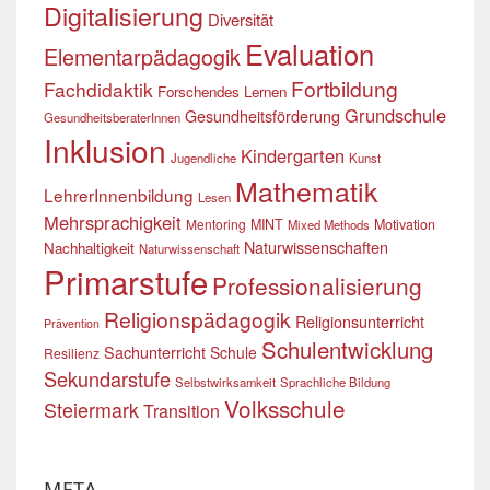
Digitalisierung
Diversität
Evaluation
Elementarpädagogik
Fortbildung
Fachdidaktik
Forschendes Lernen
Grundschule
Gesundheitsförderung
GesundheitsberaterInnen
Inklusion
Kindergarten
Jugendliche
Kunst
Mathematik
LehrerInnenbildung
Lesen
Mehrsprachigkeit
Mentoring
MINT
Motivation
Mixed Methods
Naturwissenschaften
Nachhaltigkeit
Naturwissenschaft
Primarstufe
Professionalisierung
Religionspädagogik
Religionsunterricht
Prävention
Schulentwicklung
Sachunterricht
Schule
Resilienz
Sekundarstufe
Selbstwirksamkeit
Sprachliche Bildung
Volksschule
Steiermark
Transition
META