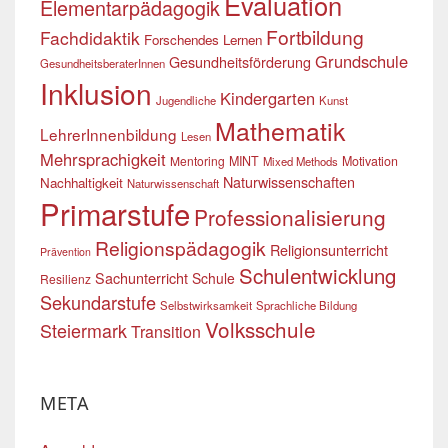
Evaluation
Elementarpädagogik
Fortbildung
Fachdidaktik
Forschendes Lernen
Grundschule
Gesundheitsförderung
GesundheitsberaterInnen
Inklusion
Kindergarten
Jugendliche
Kunst
Mathematik
LehrerInnenbildung
Lesen
Mehrsprachigkeit
Mentoring
MINT
Motivation
Mixed Methods
Naturwissenschaften
Nachhaltigkeit
Naturwissenschaft
Primarstufe
Professionalisierung
Religionspädagogik
Religionsunterricht
Prävention
Schulentwicklung
Sachunterricht
Schule
Resilienz
Sekundarstufe
Selbstwirksamkeit
Sprachliche Bildung
Volksschule
Steiermark
Transition
META