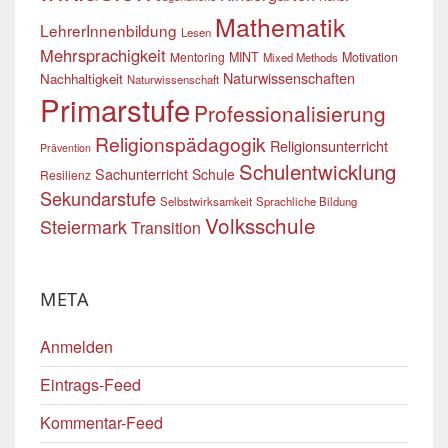
Mathematik
LehrerInnenbildung
Lesen
Mehrsprachigkeit
Mentoring
MINT
Motivation
Mixed Methods
Naturwissenschaften
Nachhaltigkeit
Naturwissenschaft
Primarstufe
Professionalisierung
Religionspädagogik
Religionsunterricht
Prävention
Schulentwicklung
Sachunterricht
Schule
Resilienz
Sekundarstufe
Selbstwirksamkeit
Sprachliche Bildung
Volksschule
Steiermark
Transition
META
Anmelden
Eintrags-Feed
Kommentar-Feed