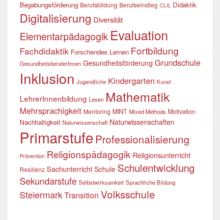
Begabungsförderung
Didaktik
Berufsbildung
Berufseinstieg
CLIL
Digitalisierung
Diversität
Evaluation
Elementarpädagogik
Fortbildung
Fachdidaktik
Forschendes Lernen
Grundschule
Gesundheitsförderung
GesundheitsberaterInnen
Inklusion
Kindergarten
Jugendliche
Kunst
Mathematik
LehrerInnenbildung
Lesen
Mehrsprachigkeit
Mentoring
MINT
Motivation
Mixed Methods
Naturwissenschaften
Nachhaltigkeit
Naturwissenschaft
Primarstufe
Professionalisierung
Religionspädagogik
Religionsunterricht
Prävention
Schulentwicklung
Sachunterricht
Schule
Resilienz
Sekundarstufe
Selbstwirksamkeit
Sprachliche Bildung
Volksschule
Steiermark
Transition