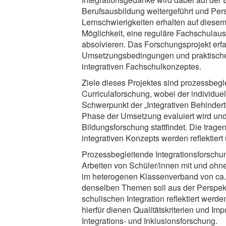
Berufsausbildung weitergeführt und Per
Lernschwierigkeiten erhalten auf diese
Möglichkeit, eine reguläre Fachschulausb
absolvieren. Das Forschungsprojekt erfa
Umsetzungsbedingungen und praktische
integrativen Fachschulkonzeptes.
Ziele dieses Projektes sind prozessbegl
Curriculaforschung, wobei der individuel
Schwerpunkt der „Integrativen Behindert
Phase der Umsetzung evaluiert wird un
Bildungsforschung stattfindet. Die trag
integrativen Konzepts werden reflektiert 
Prozessbegleitende Integrationsforsch
Arbeiten von Schüler/innen mit und ohn
im heterogenen Klassenverband von ca
denselben Themen soll aus der Perspekt
schulischen Integration reflektiert werd
hierfür dienen Qualitätskriterien und Imp
Integrations- und Inklusionsforschung.