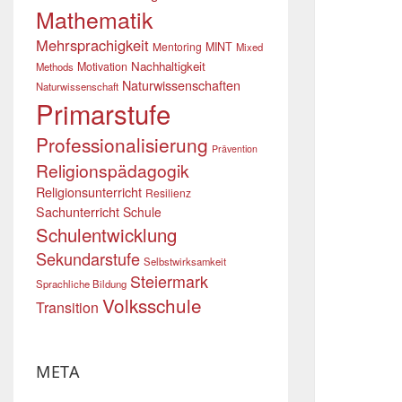
Mathematik
Mehrsprachigkeit
Mentoring
MINT
Mixed
Nachhaltigkeit
Motivation
Methods
Naturwissenschaften
Naturwissenschaft
Primarstufe
Professionalisierung
Prävention
Religionspädagogik
Religionsunterricht
Resilienz
Sachunterricht
Schule
Schulentwicklung
Sekundarstufe
Selbstwirksamkeit
Steiermark
Sprachliche Bildung
Volksschule
Transition
META