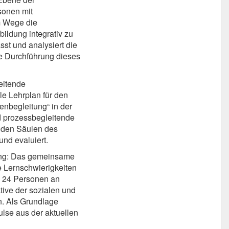
sonen mit
m Wege die
ildung integrativ zu
sst und analysiert die
 Durchführung dieses
eitende
le Lehrplan für den
enbegleitung“ in der
d prozessbegleitende
enden Säulen des
und evaluiert.
ung: Das gemeinsame
e Lernschwierigkeiten
. 24 Personen an
ive der sozialen und
en. Als Grundlage
ulse aus der aktuellen