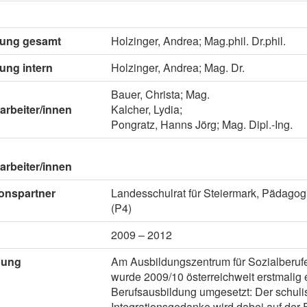
itung gesamt
Holzinger, Andrea; Mag.phil. Dr.phil.
tung intern
Holzinger, Andrea; Mag. Dr.
Bauer, Christa; Mag.
arbeiter/innen
Kalcher, Lydia;
Pongratz, Hanns Jörg; Mag. Dipl.-Ing.
arbeiter/innen
onspartner
Landesschulrat für Steiermark, Pädago
(P4)
2009 – 2012
bung
Am Ausbildungszentrum für Sozialberufe
wurde 2009/10 österreichweit erstmalig
Berufsausbildung umgesetzt: Der schuli
Integrationsgedanke wird dabei auf der