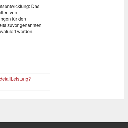
htsentwicklung: Das
ffen von
ngen für den
eits zuvor genannten
 evaluiert werden.
detailLeistung?