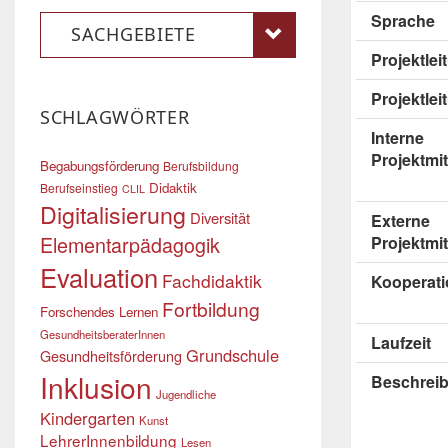
Sprache
SACHGEBIETE
Projektle
Projektlei
SCHLAGWÖRTER
Interne
Projektmit
Begabungsförderung
Berufsbildung
Didaktik
Berufseinstieg
CLIL
Digitalisierung
Diversität
Externe
Elementarpädagogik
Projektmit
Evaluation
Fachdidaktik
Kooperati
Fortbildung
Forschendes Lernen
GesundheitsberaterInnen
Laufzeit
Grundschule
Gesundheitsförderung
Inklusion
Beschrei
Jugendliche
Kindergarten
Kunst
LehrerInnenbildung
Lesen