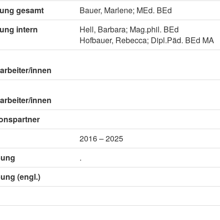
itung gesamt
Bauer, Marlene; MEd. BEd
tung intern
Hell, Barbara; Mag.phil. BEd
Hofbauer, Rebecca; Dipl.Päd. BEd MA
arbeiter/innen
arbeiter/innen
onspartner
2016 – 2025
bung
.
ung (engl.)