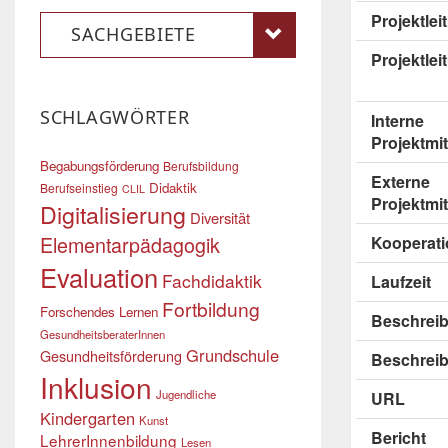
Projektle
SACHGEBIETE
Projektlei
SCHLAGWÖRTER
Interne
Projektmit
Begabungsförderung
Berufsbildung
Externe
Didaktik
Berufseinstieg
CLIL
Projektmit
Digitalisierung
Diversität
Elementarpädagogik
Kooperati
Evaluation
Fachdidaktik
Laufzeit
Fortbildung
Forschendes Lernen
Beschrei
GesundheitsberaterInnen
Grundschule
Gesundheitsförderung
Beschreib
Inklusion
Jugendliche
URL
Kindergarten
Kunst
Bericht
LehrerInnenbildung
Lesen