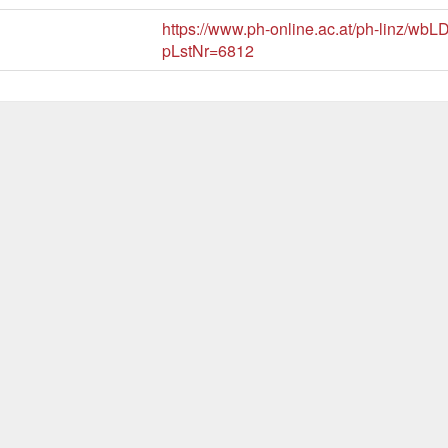
https://www.ph-online.ac.at/ph-linz/wbL
pLstNr=6812