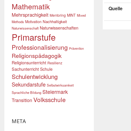
Mathematik
Quelle
Mehrsprachigkeit
Mentoring
MINT
Mixed
Nachhaltigkeit
Motivation
Methods
Naturwissenschaften
Naturwissenschaft
Primarstufe
Professionalisierung
Prävention
Religionspädagogik
Religionsunterricht
Resilienz
Sachunterricht
Schule
Schulentwicklung
Sekundarstufe
Selbstwirksamkeit
Steiermark
Sprachliche Bildung
Volksschule
Transition
META