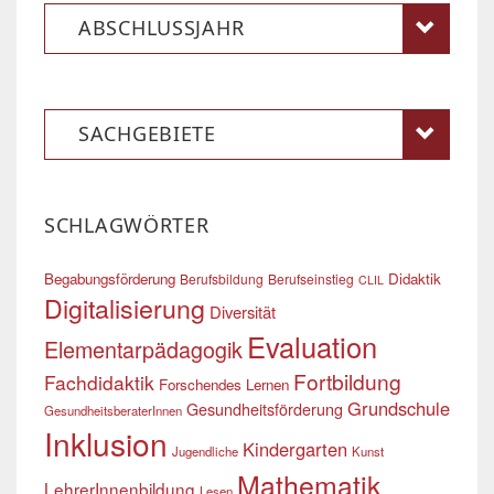
ABSCHLUSSJAHR
SACHGEBIETE
SCHLAGWÖRTER
Begabungsförderung
Didaktik
Berufsbildung
Berufseinstieg
CLIL
Digitalisierung
Diversität
Evaluation
Elementarpädagogik
Fortbildung
Fachdidaktik
Forschendes Lernen
Grundschule
Gesundheitsförderung
GesundheitsberaterInnen
Inklusion
Kindergarten
Jugendliche
Kunst
Mathematik
LehrerInnenbildung
Lesen