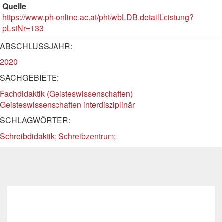
Quelle
https://www.ph-online.ac.at/pht/wbLDB.detailLeistung?
pLstNr=133
ABSCHLUSSJAHR:
2020
SACHGEBIETE:
Fachdidaktik (Geisteswissenschaften)
Geisteswissenschaften interdisziplinär
SCHLAGWÖRTER:
Schreibdidaktik; Schreibzentrum;