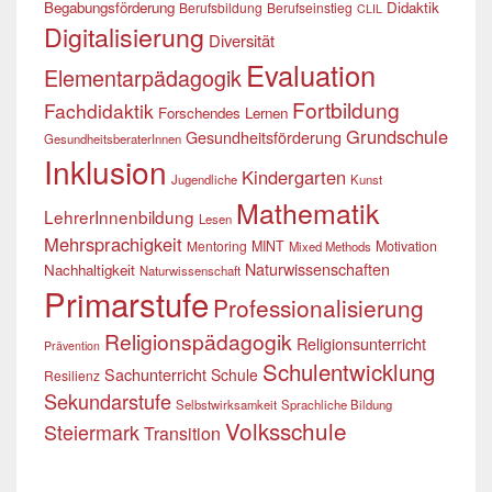
Begabungsförderung
Didaktik
Berufsbildung
Berufseinstieg
CLIL
Digitalisierung
Diversität
Evaluation
Elementarpädagogik
Fortbildung
Fachdidaktik
Forschendes Lernen
Grundschule
Gesundheitsförderung
GesundheitsberaterInnen
Inklusion
Kindergarten
Jugendliche
Kunst
Mathematik
LehrerInnenbildung
Lesen
Mehrsprachigkeit
Mentoring
MINT
Motivation
Mixed Methods
Naturwissenschaften
Nachhaltigkeit
Naturwissenschaft
Primarstufe
Professionalisierung
Religionspädagogik
Religionsunterricht
Prävention
Schulentwicklung
Sachunterricht
Schule
Resilienz
Sekundarstufe
Selbstwirksamkeit
Sprachliche Bildung
Volksschule
Steiermark
Transition