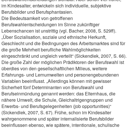
im Kindesalter, entwickeln sich individuelle, subjektive
Berufsbilder und Berufsphantasien.
Die Bedeutsamkeit von getroffenen
Berufswahlentscheidungen im Sinne zukünftiger
Lebenschancen ist unstrittig (vgl. Bacher, 2008, S. 529ff).
„Über Sozialisation, soziale und ethnische Herkunft,
Geschlecht und die Bedingungen des Arbeitsmarktes sind für
die große Mehrheit berufliche Wahlmöglichkeiten
eingeschränkt und ungleich verteilt“ (Sickendiek, 2007, S. 66).
Die große Zahl der möglichen Prädiktoren der Berufswahl ist
überdies von den gesellschaftlichen Milieus, weitere
Erfahrungs- und Lernumwelten und personengebundenen
Variablen beeinflusst. „Allerdings können mit gewisser
Sicherheit fünf Determinanten von Berufswahl und
Berufseinmündung genannt werden: das Elternhaus, die
nähere Umwelt, die Schule, Gleichaltrigengruppen und
Erwerbs- und Berufsgelegenheiten (job opportunities)“
(Sickendiek, 2007, S. 67). Frühe, schon im Kindesalter
wahrgenommene und später internalisierte Berufsbilder
beeinflussen ebenso, wie spätere, intentionale, schulische