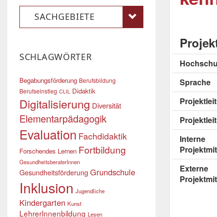
SACHGEBIETE
Projek
SCHLAGWÖRTER
Hochschu
Begabungsförderung
Berufsbildung
Sprache
Didaktik
Berufseinstieg
CLIL
Digitalisierung
Projektle
Diversität
Elementarpädagogik
Projektlei
Evaluation
Fachdidaktik
Interne
Fortbildung
Projektmit
Forschendes Lernen
GesundheitsberaterInnen
Externe
Grundschule
Gesundheitsförderung
Projektmit
Inklusion
Jugendliche
Kindergarten
Kunst
LehrerInnenbildung
Lesen