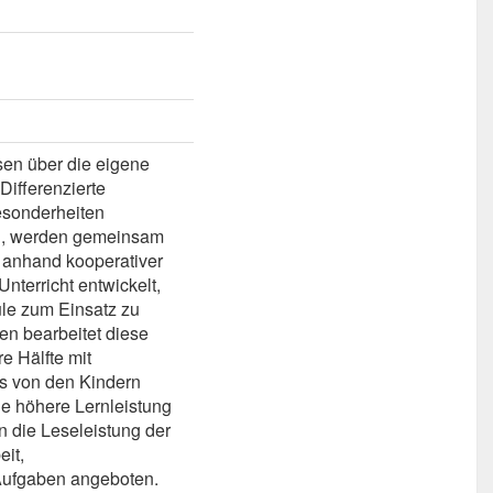
sen über die eigene
Differenzierte
Besonderheiten
en, werden gemeinsam
 anhand kooperativer
terricht entwickelt,
ule zum Einsatz zu
en bearbeitet diese
e Hälfte mit
as von den Kindern
e höhere Lernleistung
n die Leseleistung der
it,
 Aufgaben angeboten.