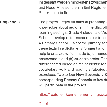
Insgesamt werden mindestens zwischen
und Neue Mittelschulen in fünf Regionen
Projekt mitarbeiten.
ung (engl.)
The project RegioDiff aims at preparing 
knowledge about regions. In interdiscipl
learning settings, Grade 4 students of 
School develop differentiated texts for 
4 Primary School. Half of the primary sc
these texts in a digital environment and ha
help to analyze which mode (a) enhances
achievement and (b) students prefer. The
differentiated based on the students’ read
vocabulary work and reading strategies a
exercises. Two to four New Secondary 
corresponding Primary Schools in five di
will participate in the project.
https://regionen-kennenlernen.uni-graz.a
Datei