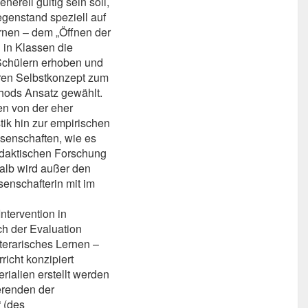
erell gültig sein soll,
genstand speziell auf
rnen – dem „Öffnen der
 in Klassen die
 Schülern erhoben und
deren Selbstkonzept zum
thods Ansatz gewählt.
en von der eher
ik hin zur empirischen
ssenschaften, wie es
didaktischen Forschung
alb wird außer den
enschafterin mit im
ntervention in
ch der Evaluation
iterarisches Lernen –
richt konzipiert
rialien erstellt werden
erenden der
 (des