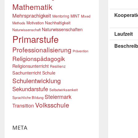
Mathematik
Kooperati
Mehrsprachigkeit
Mentoring
MINT
Mixed
Nachhaltigkeit
Motivation
Methods
Naturwissenschaften
Naturwissenschaft
Laufzeit
Primarstufe
Beschrei
Professionalisierung
Prävention
Religionspädagogik
Religionsunterricht
Resilienz
Sachunterricht
Schule
Schulentwicklung
Sekundarstufe
Selbstwirksamkeit
Steiermark
Sprachliche Bildung
Volksschule
Transition
META