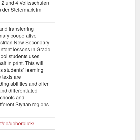
 2 und 4 Volksschulen
 der Steiermark im
and transferring
inary cooperative
Austrian New Secondary
content lessons in Grade
hool students uses
lf in print. This will
 students’ learning
 texts are
ing abilities and offer
nd differentiated
Schools and
fferent Styrian regions
t/de/ueberblick/