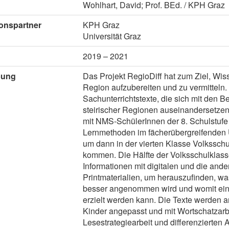
Wohlhart, David; Prof. BEd. / KPH Graz
onspartner
KPH Graz
Universität Graz
2019 – 2021
bung
Das Projekt RegioDiff hat zum Ziel, Wis
Region aufzubereiten und zu vermitteln. 
Sachunterrichtstexte, die sich mit den 
steirischer Regionen auseinandersetz
mit NMS-SchülerInnen der 8. Schulstufe
Lernmethoden im fächerübergreifenden Un
um dann in der vierten Klasse Volkssch
kommen. Die Hälfte der Volksschulklass
Informationen mit digitalen und die ander
Printmaterialien, um herauszufinden, w
besser angenommen wird und womit ein
erzielt werden kann. Die Texte werden a
Kinder angepasst und mit Wortschatzarbe
Lesestrategiearbeit und differenzierten