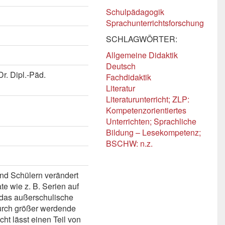
Schulpädagogik
Sprachunterrichtsforschung
SCHLAGWÖRTER:
Allgemeine Didaktik
Deutsch
r. Dipl.-Päd.
Fachdidaktik
Literatur
Literaturunterricht; ZLP:
Kompetenzorientiertes
Unterrichten; Sprachliche
Bildung – Lesekompetenz;
BSCHW: n.z.
und Schülern verändert
e wie z. B. Serien auf
h das außerschulische
durch größer werdende
cht lässt einen Teil von