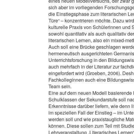
eines neuen Modellversuchs, der zwar gen
sich aber im vorliegenden Forschungsge
die Einstiegsphase zum literarischen Le
Türe“ – konzentrieren möchte. Dazu wird
kulturelle Praxis von Schülerinnen und
sowohl quantitativ als auch qualitativ 
literarischen Lernen, also ein mixed-me
Auch soll eine Brücke geschlagen werd
hermeneutisch ausgerichteten Germanist
Unterrichtsforschung in den Bildungswi
auch mehrfach in der Literatur zur fach
eingefordert wird (Groeben, 2006). Desh
Fachkolleginnen auch eine Bildungswiss
Team sein.
Eine auf dem neuen Modell basierende I
Schulklassen der Sekundarstufe soll na
Erkenntnisse darüber liefern, wie denn l
im speziellen Fall der Einstieg – im Unter
werden soll und wie praxistaugliche Mate
können. Diese sollen zum Teil mit Studi
Lehrveranstaltung „Literarisches Lernen“