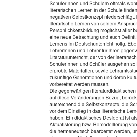
Schülerinnen und Schülern oftmals we
literarischen Lernen in der Schule finde
negativen Selbstkonzept niederschlägt.
literarische Lernen von seinem Anspruch
Persönlichkeitsbildung möglichst aller b
eine neue Betrachtung und auch Definiti
Lernens im Deutschunterricht nötig. Eb
Lehrerinnen und Lehrer für ihren gegen
Literaturunterricht, der von der literarisc
Schülerinnen und Schüler ausgehen sol
erprobte Materialien, sowie Lehramtsstu
zukünftige Generationen und deren kultu
vorbereitet werden müssen.
Die gegenwärtigen literaturdidaktische
auf diese Veränderungen Bezug, berücks
ausreichend die Selbstkonzepte, die Sc
vor dem Einstieg in das literarische Le
haben. Ein didaktisches Desiderat ist al
Aktualisierung bzw. Remodellierung von
die hermeneutisch bearbeitet werden, u