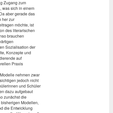
nig Zugang zum
n, was sich in einem
 Da aber gerade das
 her zur
eitragen möchte, ist
on des literarischen
enso brauchen
wärtigen
hen Sozialisation der
lte, Konzepte und
dierende auf
rellen Praxis
n Modelle nehmen zwar
ichtigen jedoch nicht
hülerinnen und Schüler
rnen dazu aufgebaut
so zunächst die
 bisherigen Modellen,
nd die Entwicklung