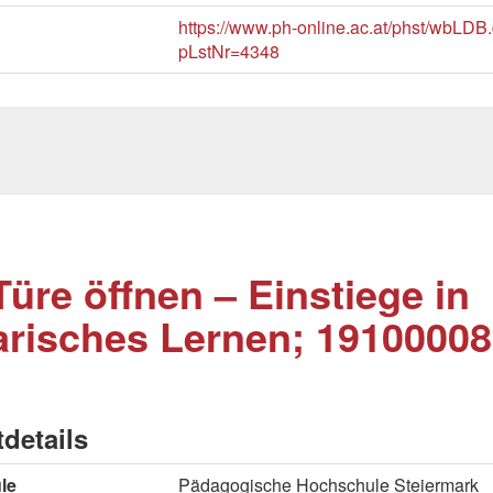
https://www.ph-online.ac.at/phst/wbLDB.
pLstNr=4348
Türe öffnen – Einstiege in
rarisches Lernen; 19100008
tdetails
le
Pädagogische Hochschule Steiermark