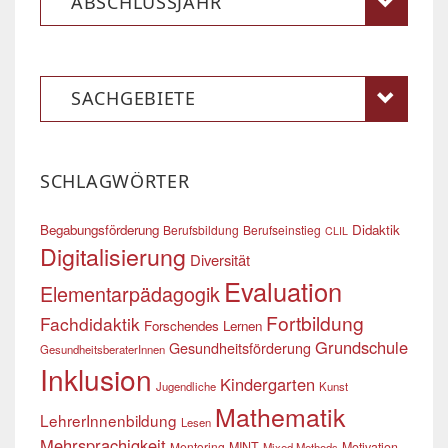
ABSCHLUSSJAHR
SACHGEBIETE
SCHLAGWÖRTER
Begabungsförderung
Didaktik
Berufsbildung
Berufseinstieg
CLIL
Digitalisierung
Diversität
Evaluation
Elementarpädagogik
Fortbildung
Fachdidaktik
Forschendes Lernen
Grundschule
Gesundheitsförderung
GesundheitsberaterInnen
Inklusion
Kindergarten
Jugendliche
Kunst
Mathematik
LehrerInnenbildung
Lesen
Mehrsprachigkeit
Mentoring
MINT
Motivation
Mixed Methods