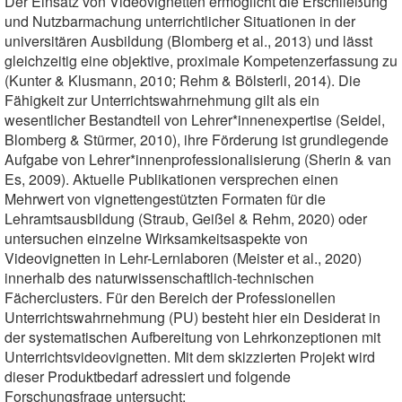
Der Einsatz von Videovignetten ermöglicht die Erschließung
und Nutzbarmachung unterrichtlicher Situationen in der
universitären Ausbildung (Blomberg et al., 2013) und lässt
gleichzeitig eine objek­tive, proximale Kompetenzerfassung zu
(Kunter & Klusmann, 2010; Rehm & Bölsterli, 2014). Die
Fähigkeit zur Unterrichtswahrnehmung gilt als ein
wesentlicher Bestandteil von Lehrer*innenexper­tise (Seidel,
Blomberg & Stürmer, 2010), ihre Förderung ist grundlegende
Aufgabe von Lehrer*innen­professionalisierung (Sherin & van
Es, 2009). Aktuelle Publikationen versprechen einen
Mehrwert von vignettengestützten Formaten für die
Lehramtsausbildung (Straub, Geißel & Rehm, 2020) oder
unter­suchen einzelne Wirksamkeitsaspekte von
Videovignetten in Lehr-Lernlaboren (Meister et al., 2020)
innerhalb des naturwissenschaftlich-technischen
Fächerclusters. Für den Bereich der Professio­nellen
Unterrichtswahrnehmung (PU) besteht hier ein Desiderat in
der systematischen Aufbereitung von Lehrkonzeptionen mit
Unterrichtsvideovignetten. Mit dem skizzierten Projekt wird
dieser Produktbedarf adressiert und folgende
Forschungsfrage untersucht: