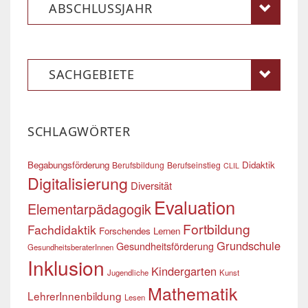
ABSCHLUSSJAHR
SACHGEBIETE
SCHLAGWÖRTER
Begabungsförderung
Didaktik
Berufsbildung
Berufseinstieg
CLIL
Digitalisierung
Diversität
Evaluation
Elementarpädagogik
Fortbildung
Fachdidaktik
Forschendes Lernen
Grundschule
Gesundheitsförderung
GesundheitsberaterInnen
Inklusion
Kindergarten
Jugendliche
Kunst
Mathematik
LehrerInnenbildung
Lesen