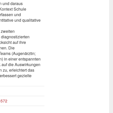
n und daraus
 Kontext Schule
rfassen und
itative und qualitative
 zweiten
 diagnostizierten
sicht auf ihre
nen. Die
s Teams (Augenärztin;
) in einer entspannten
ck auf die Auswirkungen
zu, erleichtert das
rbessert gezielte
d=572