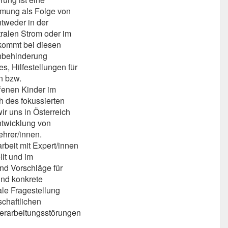
hmung als Folge von
tweder in der
ralen Strom oder im
kommt bei diesen
ehbehinderung
es, Hilfestellungen für
n bzw.
ffenen Kinder im
h des fokussierten
r uns in Österreich
ntwicklung von
hrer/innen.
beit mit Expert/innen
lt und im
und Vorschläge für
nd konkrete
ale Fragestellung
chaftlichen
Verarbeitungsstörungen