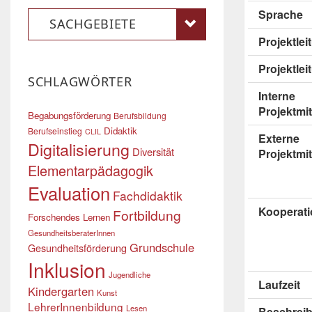
Sprache
SACHGEBIETE
Projektle
Projektlei
SCHLAGWÖRTER
Interne
Projektmit
Begabungsförderung
Berufsbildung
Didaktik
Berufseinstieg
CLIL
Externe
Digitalisierung
Diversität
Projektmit
Elementarpädagogik
Evaluation
Fachdidaktik
Kooperati
Fortbildung
Forschendes Lernen
GesundheitsberaterInnen
Grundschule
Gesundheitsförderung
Inklusion
Jugendliche
Laufzeit
Kindergarten
Kunst
LehrerInnenbildung
Lesen
Beschrei