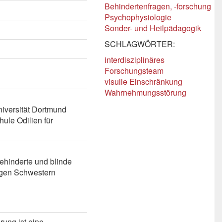
Behindertenfragen, -forschung
Psychophysiologie
Sonder- und Heilpädagogik
SCHLAGWÖRTER:
interdisziplinäres
Forschungsteam
visulle Einschränkung
Wahrnehmungsstörung
niversität Dortmund
hule Odilien für
hinderte und blinde
zigen Schwestern
rung ist eine