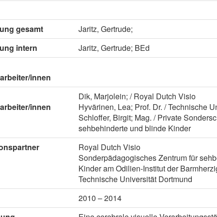
itung gesamt
Jaritz, Gertrude;
tung intern
Jaritz, Gertrude; BEd
arbeiter/innen
Dik, Marjolein; / Royal Dutch Visio
arbeiter/innen
Hyvärinen, Lea; Prof. Dr. / Technische U
Schloffer, Birgit; Mag. / Private Sondersc
sehbehinderte und blinde Kinder
onspartner
Royal Dutch Visio
Sonderpädagogisches Zentrum für sehbe
Kinder am Odilien-Institut der Barmher
Technische Universität Dortmund
2010 – 2014
bung
Eine cerebrale visuelle Verarbeitungsstö