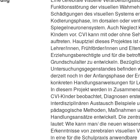
Funktionsstörung der visuellen Wahrne
Schädigungen des visuellen Systems en
Kodierungsphase, im dorsalen oder vent
Spiegelneuronensystem. Auch Neglect 
Kindern vor. CVI kann mit oder ohne S
auftreten. Hauptziel dieses Projektes ist 
Lehrer/innen, Frühförder/innen und Elter
Erziehungsberechtigte und für die betro
Grundschulalter zu entwickeln. Bezüglic
Untersuchungsgegenstandes befinden wi
derzeit noch in der Anfangsphase der E
konkreten Handlungsanweisungen für Le
In diesem Projekt werden in Zusammenar
CVI-Kinder beobachtet, Diagnosen erstel
interdisziplinären Austausch Beispiele 
pädagogische Methoden, Maßnahmen u
Handlungsansätze entwickelt. Die zentr
lautet: Wie kann man/ die neuen wissens
Erkenntnisse von zerebralen visuellen 
in eine für die Schulpraxis anwendbare