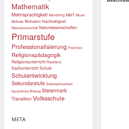
Mathematik
Mehrsprachigkeit
Mentoring
MINT
Mixed
Nachhaltigkeit
Motivation
Methods
Naturwissenschaften
Naturwissenschaft
Primarstufe
Professionalisierung
Prävention
Religionspädagogik
Religionsunterricht
Resilienz
Sachunterricht
Schule
Schulentwicklung
Sekundarstufe
Selbstwirksamkeit
Steiermark
Sprachliche Bildung
Volksschule
Transition
META