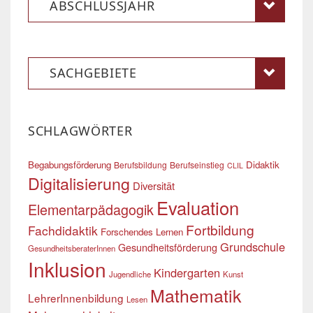
ABSCHLUSSJAHR
SACHGEBIETE
SCHLAGWÖRTER
Begabungsförderung
Didaktik
Berufsbildung
Berufseinstieg
CLIL
Digitalisierung
Diversität
Evaluation
Elementarpädagogik
Fortbildung
Fachdidaktik
Forschendes Lernen
Grundschule
Gesundheitsförderung
GesundheitsberaterInnen
Inklusion
Kindergarten
Jugendliche
Kunst
Mathematik
LehrerInnenbildung
Lesen