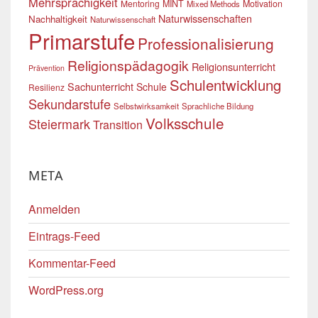
Mehrsprachigkeit
Mentoring
MINT
Motivation
Mixed Methods
Naturwissenschaften
Nachhaltigkeit
Naturwissenschaft
Primarstufe
Professionalisierung
Religionspädagogik
Religionsunterricht
Prävention
Schulentwicklung
Sachunterricht
Schule
Resilienz
Sekundarstufe
Selbstwirksamkeit
Sprachliche Bildung
Volksschule
Steiermark
Transition
META
Anmelden
Eintrags-Feed
Kommentar-Feed
WordPress.org