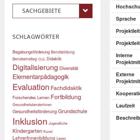
Hochschu
SACHGEBIETE
Sprache
Projektle
SCHLAGWÖRTER
Projektlei
Begabungsförderung
Berufsbildung
Interne
Didaktik
Berufseinstieg
CLIL
Projektmit
Digitalisierung
Diversität
Externe
Elementarpädagogik
Projektmit
Evaluation
Fachdidaktik
Kooperati
Fortbildung
Forschendes Lernen
GesundheitsberaterInnen
Laufzeit
Grundschule
Gesundheitsförderung
Beschrei
Inklusion
Jugendliche
Kindergarten
Kunst
LehrerInnenbildung
Lesen