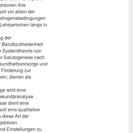
ersonen ihre
oll vor allem der
elingensbedingungen
Lehrpersonen lange in
ng der
 Berufszufriedenheit
en Systemtheorie von
er Salutogenese nach
esundheitsvorsorge und
 Förderung zur
ln, dienen als
ge wird eine
Sekundäranalyse
sse dient eine
ll eine qualitative
diese Art der
jektiven
nd Einstellungen zu