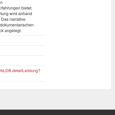
en
fahrungen bietet.
rtung wird anhand
 Das narrative
r dokumentarischen
ck angelegt.
/wbLDB.detailLeistung?