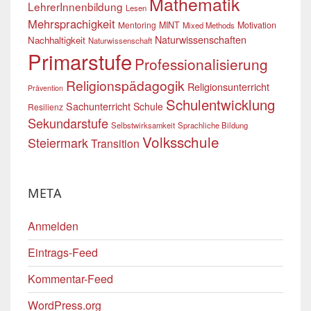
Mathematik
LehrerInnenbildung
Lesen
Mehrsprachigkeit
Mentoring
MINT
Motivation
Mixed Methods
Naturwissenschaften
Nachhaltigkeit
Naturwissenschaft
Primarstufe
Professionalisierung
Religionspädagogik
Religionsunterricht
Prävention
Schulentwicklung
Sachunterricht
Schule
Resilienz
Sekundarstufe
Selbstwirksamkeit
Sprachliche Bildung
Volksschule
Steiermark
Transition
META
Anmelden
Eintrags-Feed
Kommentar-Feed
WordPress.org