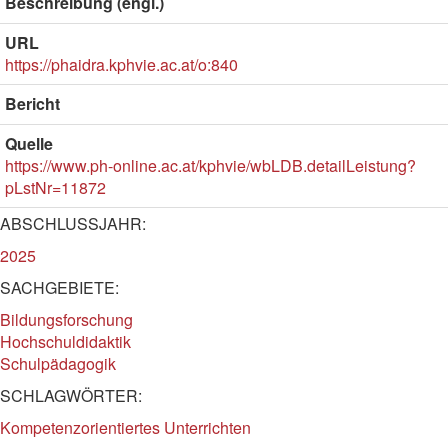
Beschreibung (engl.)
URL
https://phaidra.kphvie.ac.at/o:840
Bericht
Quelle
https://www.ph-online.ac.at/kphvie/wbLDB.detailLeistung?
pLstNr=11872
ABSCHLUSSJAHR:
2025
SACHGEBIETE:
Bildungsforschung
Hochschuldidaktik
Schulpädagogik
SCHLAGWÖRTER:
Kompetenzorientiertes Unterrichten