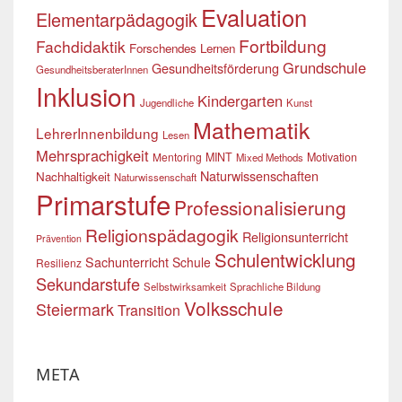
Evaluation
Elementarpädagogik
Fortbildung
Fachdidaktik
Forschendes Lernen
Grundschule
Gesundheitsförderung
GesundheitsberaterInnen
Inklusion
Kindergarten
Jugendliche
Kunst
Mathematik
LehrerInnenbildung
Lesen
Mehrsprachigkeit
Mentoring
MINT
Motivation
Mixed Methods
Naturwissenschaften
Nachhaltigkeit
Naturwissenschaft
Primarstufe
Professionalisierung
Religionspädagogik
Religionsunterricht
Prävention
Schulentwicklung
Sachunterricht
Schule
Resilienz
Sekundarstufe
Selbstwirksamkeit
Sprachliche Bildung
Volksschule
Steiermark
Transition
META