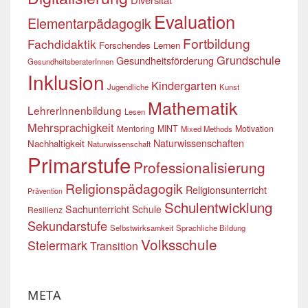
Evaluation
Elementarpädagogik
Fortbildung
Fachdidaktik
Forschendes Lernen
Grundschule
Gesundheitsförderung
GesundheitsberaterInnen
Inklusion
Kindergarten
Jugendliche
Kunst
Mathematik
LehrerInnenbildung
Lesen
Mehrsprachigkeit
Mentoring
MINT
Motivation
Mixed Methods
Naturwissenschaften
Nachhaltigkeit
Naturwissenschaft
Primarstufe
Professionalisierung
Religionspädagogik
Religionsunterricht
Prävention
Schulentwicklung
Sachunterricht
Schule
Resilienz
Sekundarstufe
Selbstwirksamkeit
Sprachliche Bildung
Volksschule
Steiermark
Transition
META