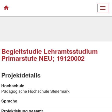
Togg
navig
Begleitstudie Lehramtsstudium
Primarstufe NEU; 19120002
Projektdetails
Hochschule
Pädagogische Hochschule Steiermark
Sprache
Projektleitung gesamt