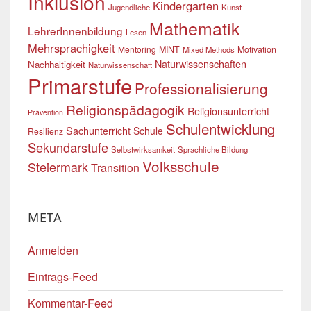
Inklusion
Kindergarten
Jugendliche
Kunst
Mathematik
LehrerInnenbildung
Lesen
Mehrsprachigkeit
Mentoring
MINT
Motivation
Mixed Methods
Naturwissenschaften
Nachhaltigkeit
Naturwissenschaft
Primarstufe
Professionalisierung
Religionspädagogik
Religionsunterricht
Prävention
Schulentwicklung
Sachunterricht
Schule
Resilienz
Sekundarstufe
Selbstwirksamkeit
Sprachliche Bildung
Volksschule
Steiermark
Transition
META
Anmelden
Eintrags-Feed
Kommentar-Feed