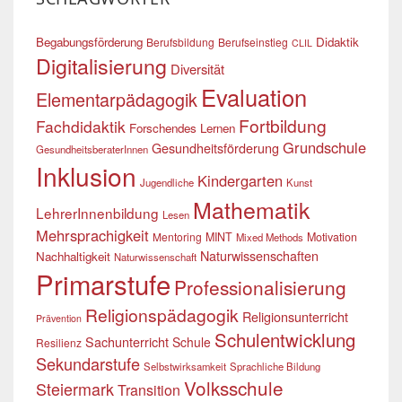
Begabungsförderung
Didaktik
Berufsbildung
Berufseinstieg
CLIL
Digitalisierung
Diversität
Evaluation
Elementarpädagogik
Fortbildung
Fachdidaktik
Forschendes Lernen
Grundschule
Gesundheitsförderung
GesundheitsberaterInnen
Inklusion
Kindergarten
Jugendliche
Kunst
Mathematik
LehrerInnenbildung
Lesen
Mehrsprachigkeit
Mentoring
MINT
Motivation
Mixed Methods
Naturwissenschaften
Nachhaltigkeit
Naturwissenschaft
Primarstufe
Professionalisierung
Religionspädagogik
Religionsunterricht
Prävention
Schulentwicklung
Sachunterricht
Schule
Resilienz
Sekundarstufe
Selbstwirksamkeit
Sprachliche Bildung
Volksschule
Steiermark
Transition