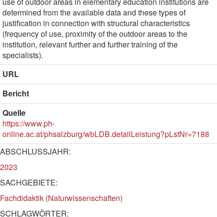
use of outdoor areas in elementary education institutions are
determined from the available data and these types of
justification in connection with structural characteristics
(frequency of use, proximity of the outdoor areas to the
institution, relevant further and further training of the
specialists).
URL
Bericht
Quelle
https://www.ph-
online.ac.at/phsalzburg/wbLDB.detailLeistung?pLstNr=7188
ABSCHLUSSJAHR:
2023
SACHGEBIETE:
Fachdidaktik (Naturwissenschaften)
SCHLAGWÖRTER: