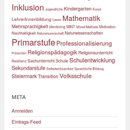
Inklusion
Kindergarten
Jugendliche
Kunst
Mathematik
LehrerInnenbildung
Lesen
Mehrsprachigkeit
Mentoring
MINT
Motivation
Mixed Methods
Naturwissenschaften
Nachhaltigkeit
Naturwissenschaft
Primarstufe
Professionalisierung
Religionspädagogik
Religionsunterricht
Prävention
Schulentwicklung
Sachunterricht
Schule
Resilienz
Sekundarstufe
Selbstwirksamkeit
Sprachliche Bildung
Volksschule
Steiermark
Transition
META
Anmelden
Eintrags-Feed