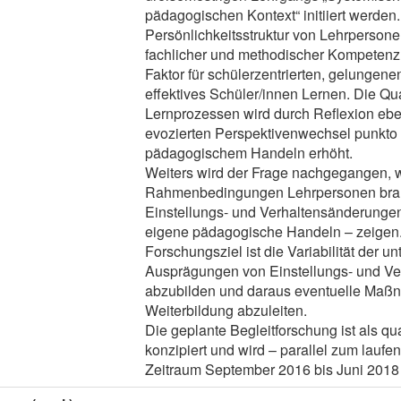
pädagogischen Kontext“ initiiert werden.
Persönlichkeitsstruktur von Lehrpersonen
fachlicher und methodischer Kompetenz
Faktor für schülerzentrierten, gelungenen
effektives Schüler/innen Lernen. Die Qua
Lernprozessen wird durch Reflexion eb
evozierten Perspektivenwechsel punkto
pädagogischem Handeln erhöht.
Weiters wird der Frage nachgegangen, 
Rahmenbedingungen Lehrpersonen brau
Einstellungs- und Verhaltensänderunge
eigene pädagogische Handeln – zeigen
Forschungsziel ist die Variabilität der u
Ausprägungen von Einstellungs- und V
abzubilden und daraus eventuelle Maßn
Weiterbildung abzuleiten.
Die geplante Begleitforschung ist als qua
konzipiert und wird – parallel zum lauf
Zeitraum September 2016 bis Juni 2018 