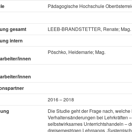
le
Pädagogische Hochschule Oberösterrei
itung gesamt
LEEB-BRANDSTETTER, Renate; Mag.
tung intern
Pöschko, Heidemarie; Mag.
arbeiter/innen
arbeiter/innen
onspartner
2016 – 2018
bung
Die Studie geht der Frage nach, welche 
Verhaltensänderungen bei Lehrkräften 
selbstwirksames Unterrichtshandeln – 
dreisemestrigen Lehrgangs „Systemisc