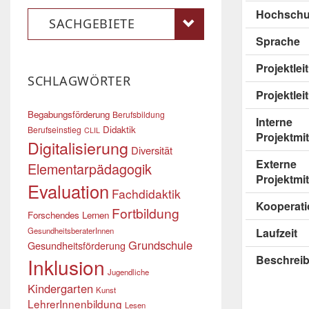
Hochschu
SACHGEBIETE
Sprache
Projektle
SCHLAGWÖRTER
Projektlei
Begabungsförderung
Berufsbildung
Interne
Didaktik
Berufseinstieg
CLIL
Projektmit
Digitalisierung
Diversität
Externe
Elementarpädagogik
Projektmit
Evaluation
Fachdidaktik
Kooperati
Fortbildung
Forschendes Lernen
GesundheitsberaterInnen
Laufzeit
Grundschule
Gesundheitsförderung
Beschrei
Inklusion
Jugendliche
Kindergarten
Kunst
LehrerInnenbildung
Lesen