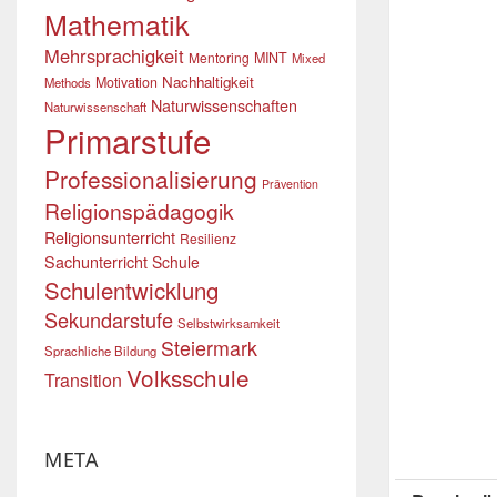
Mathematik
Mehrsprachigkeit
Mentoring
MINT
Mixed
Nachhaltigkeit
Motivation
Methods
Naturwissenschaften
Naturwissenschaft
Primarstufe
Professionalisierung
Prävention
Religionspädagogik
Religionsunterricht
Resilienz
Sachunterricht
Schule
Schulentwicklung
Sekundarstufe
Selbstwirksamkeit
Steiermark
Sprachliche Bildung
Volksschule
Transition
META