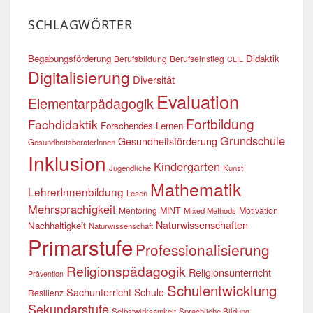
SCHLAGWÖRTER
Begabungsförderung
Didaktik
Berufsbildung
Berufseinstieg
CLIL
Digitalisierung
Diversität
Evaluation
Elementarpädagogik
Fortbildung
Fachdidaktik
Forschendes Lernen
Grundschule
Gesundheitsförderung
GesundheitsberaterInnen
Inklusion
Kindergarten
Jugendliche
Kunst
Mathematik
LehrerInnenbildung
Lesen
Mehrsprachigkeit
Mentoring
MINT
Motivation
Mixed Methods
Naturwissenschaften
Nachhaltigkeit
Naturwissenschaft
Primarstufe
Professionalisierung
Religionspädagogik
Religionsunterricht
Prävention
Schulentwicklung
Sachunterricht
Schule
Resilienz
Sekundarstufe
Selbstwirksamkeit
Sprachliche Bildung