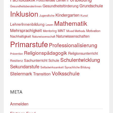
Forschendes Lernen
Grundschule
Gesundheitsförderung
GesundheitsberaterInnen
Inklusion
Kindergarten
Jugendliche
Kunst
Mathematik
LehrerInnenbildung
Lesen
Mehrsprachigkeit
Mentoring
MINT
Motivation
Mixed Methods
Naturwissenschaften
Nachhaltigkeit
Naturwissenschaft
Primarstufe
Professionalisierung
Religionspädagogik
Religionsunterricht
Prävention
Schulentwicklung
Sachunterricht
Schule
Resilienz
Sekundarstufe
Selbstwirksamkeit
Sprachliche Bildung
Volksschule
Steiermark
Transition
META
Anmelden