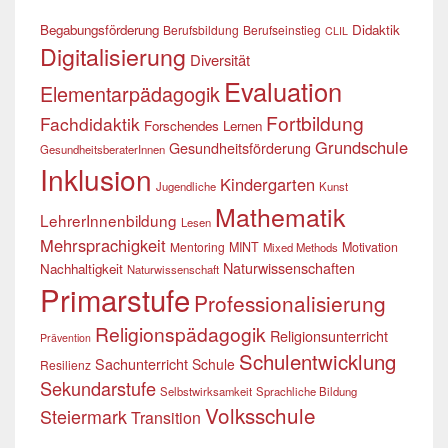
Begabungsförderung
Didaktik
Berufsbildung
Berufseinstieg
CLIL
Digitalisierung
Diversität
Evaluation
Elementarpädagogik
Fortbildung
Fachdidaktik
Forschendes Lernen
Grundschule
Gesundheitsförderung
GesundheitsberaterInnen
Inklusion
Kindergarten
Jugendliche
Kunst
Mathematik
LehrerInnenbildung
Lesen
Mehrsprachigkeit
Mentoring
MINT
Motivation
Mixed Methods
Naturwissenschaften
Nachhaltigkeit
Naturwissenschaft
Primarstufe
Professionalisierung
Religionspädagogik
Religionsunterricht
Prävention
Schulentwicklung
Sachunterricht
Schule
Resilienz
Sekundarstufe
Selbstwirksamkeit
Sprachliche Bildung
Volksschule
Steiermark
Transition