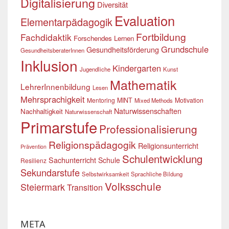
Digitalisierung
Diversität
Evaluation
Elementarpädagogik
Fortbildung
Fachdidaktik
Forschendes Lernen
Grundschule
Gesundheitsförderung
GesundheitsberaterInnen
Inklusion
Kindergarten
Jugendliche
Kunst
Mathematik
LehrerInnenbildung
Lesen
Mehrsprachigkeit
Mentoring
MINT
Motivation
Mixed Methods
Naturwissenschaften
Nachhaltigkeit
Naturwissenschaft
Primarstufe
Professionalisierung
Religionspädagogik
Religionsunterricht
Prävention
Schulentwicklung
Sachunterricht
Schule
Resilienz
Sekundarstufe
Selbstwirksamkeit
Sprachliche Bildung
Volksschule
Steiermark
Transition
META