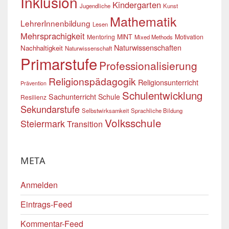
Inklusion
Kindergarten
Jugendliche
Kunst
Mathematik
LehrerInnenbildung
Lesen
Mehrsprachigkeit
Mentoring
MINT
Motivation
Mixed Methods
Naturwissenschaften
Nachhaltigkeit
Naturwissenschaft
Primarstufe
Professionalisierung
Religionspädagogik
Religionsunterricht
Prävention
Schulentwicklung
Sachunterricht
Schule
Resilienz
Sekundarstufe
Selbstwirksamkeit
Sprachliche Bildung
Volksschule
Steiermark
Transition
META
Anmelden
Eintrags-Feed
Kommentar-Feed