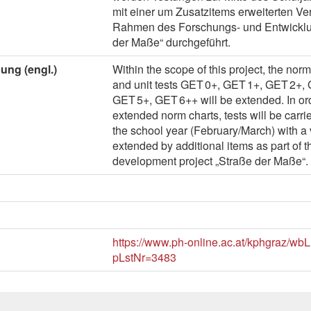
mit einer um Zusatzitems erweiterten Ve
Rahmen des Forschungs- und Entwicklu
der Maße“ durchgeführt.
ung (engl.)
Within the scope of this project, the nor
and unit tests GET 0+, GET 1+, GET 2+,
GET 5+, GET 6++ will be extended. In ord
extended norm charts, tests will be carrie
the school year (February/March) with a
extended by additional items as part of 
development project „Straße der Maße“.
https://www.ph-online.ac.at/kphgraz/wb
pLstNr=3483