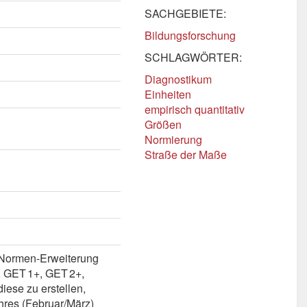
SACHGEBIETE:
Bildungsforschung
SCHLAGWÖRTER:
Diagnostikum
Einheiten
empirisch quantitativ
Größen
Normierung
Straße der Maße
e Normen-Erweiterung
, GET 1+, GET 2+,
ese zu erstellen,
hres (Februar/März)