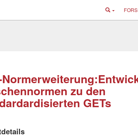
FORS
-Normerweiterung:Entwick
schennormen zu den
dardardisierten GETs
tdetails