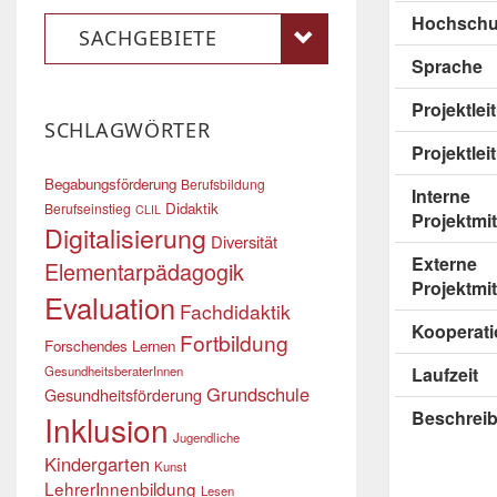
Hochschu
SACHGEBIETE
Sprache
Projektle
SCHLAGWÖRTER
Projektlei
Begabungsförderung
Berufsbildung
Interne
Didaktik
Berufseinstieg
CLIL
Projektmit
Digitalisierung
Diversität
Externe
Elementarpädagogik
Projektmit
Evaluation
Fachdidaktik
Kooperati
Fortbildung
Forschendes Lernen
GesundheitsberaterInnen
Laufzeit
Grundschule
Gesundheitsförderung
Beschrei
Inklusion
Jugendliche
Kindergarten
Kunst
LehrerInnenbildung
Lesen