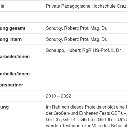
le
Private Pädagogische Hochschule Graz
itung gesamt
Schütky, Robert; Prof. Mag. Dr.
tung intern
Schütky, Robert; Prof. Mag. Dr.
Schaupp, Hubert; RgR HS-Prof. IL Dr.
arbeiter/innen
arbeiter/innen
onspartner
2019 – 2022
bung
Im Rahmen dieses Projekts erfolgt ein
der Größen-und Einheiten-Tests GET 0+
GET 3+, GET 4+, GET 5+, GET 6++. Um di
werden Testungen zur Mitte des Schulja