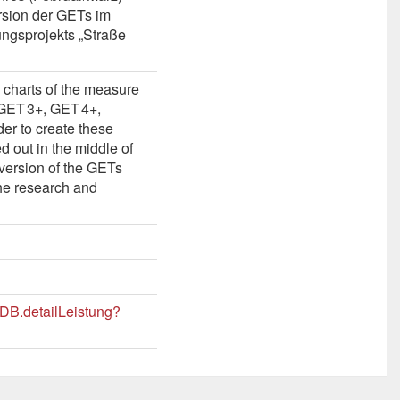
rsion der GETs im
ngsprojekts „Straße
m charts of the measure
 GET 3+, GET 4+,
er to create these
d out in the middle of
 version of the GETs
the research and
LDB.detailLeistung?