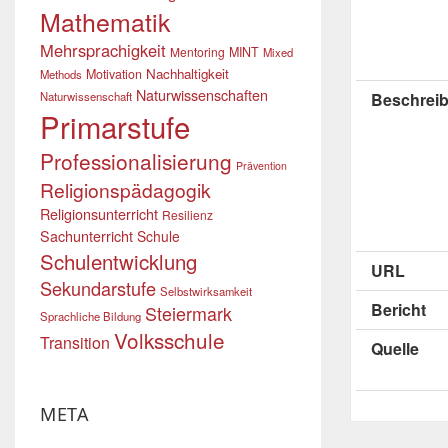
Mathematik
Mehrsprachigkeit
Mentoring
MINT
Mixed
Nachhaltigkeit
Motivation
Methods
Naturwissenschaften
Naturwissenschaft
Beschreib
Primarstufe
Professionalisierung
Prävention
Religionspädagogik
Religionsunterricht
Resilienz
Sachunterricht
Schule
Schulentwicklung
URL
Sekundarstufe
Selbstwirksamkeit
Bericht
Steiermark
Sprachliche Bildung
Volksschule
Transition
Quelle
META