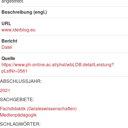
angestrebt.
Beschreibung (engl.)
URL
www.iderblog.eu
Bericht
Datei
Quelle
https://www.ph-online.ac.at/phst/wbLDB.detailLeistung?
pLstNr=3561
ABSCHLUSSJAHR:
2021
SACHGEBIETE:
Fachdidaktik (Geisteswissenschaften)
Medienpädagogik
SCHLAGWÖRTER: