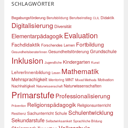
SCHLAGWÖRTER
Begabungsförderung
Didaktik
Berufsbildung
Berufseinstieg
CLIL
Digitalisierung
Diversität
Evaluation
Elementarpädagogik
Fortbildung
Fachdidaktik
Forschendes Lernen
Grundschule
Gesundheitsförderung
GesundheitsberaterInnen
Inklusion
Kindergarten
Jugendliche
Kunst
Mathematik
LehrerInnenbildung
Lesen
Mehrsprachigkeit
Mentoring
MINT
Motivation
Mixed Methods
Naturwissenschaften
Nachhaltigkeit
Naturwissenschaft
Primarstufe
Professionalisierung
Religionspädagogik
Religionsunterricht
Prävention
Schulentwicklung
Sachunterricht
Schule
Resilienz
Sekundarstufe
Selbstwirksamkeit
Sprachliche Bildung
Volksschule