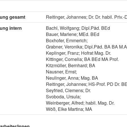
itung gesamt
Reitinger, Johannes; Dr. Dr. habil. Priv.-
tung intern
Bachl, Wolfgang; Dipl.Päd. BEd
Bauer, Marlene; MEd. BEd
Boxhofer, Emmerich;
Grabner, Veronika; Dipl.Päd. BA BA M.A
Keplinger, Franz; Hofrat Mag. Dr.
Kittinger, Cornelia; BA BEd MA Prof.
Kitzmüller, Bernhard; BA
Nausner, Ernst;
Neulinger, Anna; Mag. BA
Reitinger, Johannes; HS-Prof. PD Dr. B
Seyfried, Clemens; Dr.
Svoboda, Ursula;
Weinberger, Alfred; habil. Mag. Dr.
Wöß, Elke Martina; MA
arbeiter/innen