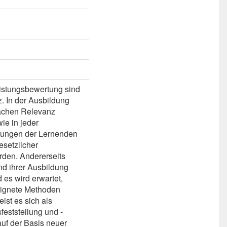
eistungsbewertung sind
z. In der Ausbildung
fachen Relevanz
ie in jeder
stungen der Lernenden
esetzlicher
rden. Andererseits
d ihrer Ausbildung
 es wird erwartet,
eeignete Methoden
st es sich als
feststellung und -
auf der Basis neuer