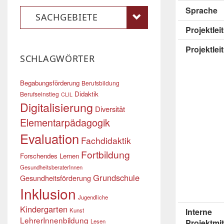
Sprache
SACHGEBIETE
Projektle
Projektlei
SCHLAGWÖRTER
Begabungsförderung
Berufsbildung
Didaktik
Berufseinstieg
CLIL
Digitalisierung
Diversität
Elementarpädagogik
Evaluation
Fachdidaktik
Fortbildung
Forschendes Lernen
GesundheitsberaterInnen
Grundschule
Gesundheitsförderung
Inklusion
Jugendliche
Kindergarten
Kunst
Interne
LehrerInnenbildung
Lesen
Projektmit