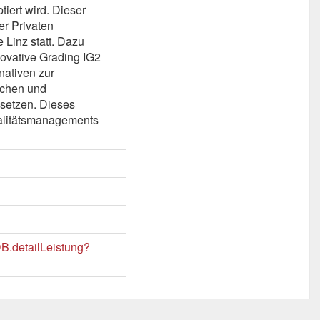
tiert wird. Dieser
er Privaten
Linz statt. Dazu
ovative Grading IG2
rnativen zur
uchen und
setzen. Dieses
alitätsmanagements
DB.detailLeistung?