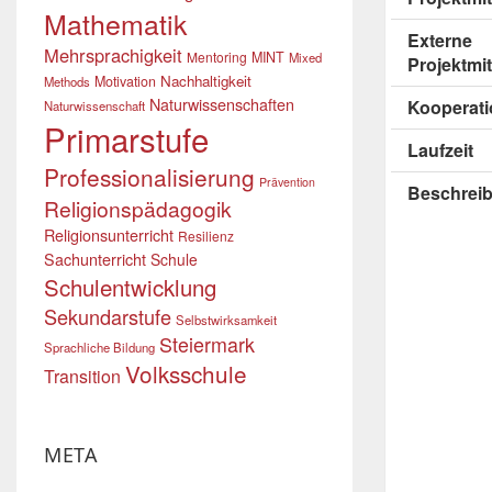
Mathematik
Externe
Mehrsprachigkeit
Mentoring
MINT
Mixed
Projektmit
Nachhaltigkeit
Motivation
Methods
Naturwissenschaften
Kooperati
Naturwissenschaft
Primarstufe
Laufzeit
Professionalisierung
Prävention
Beschrei
Religionspädagogik
Religionsunterricht
Resilienz
Sachunterricht
Schule
Schulentwicklung
Sekundarstufe
Selbstwirksamkeit
Steiermark
Sprachliche Bildung
Volksschule
Transition
META