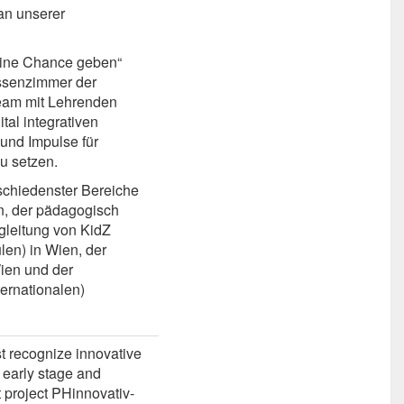
an unserer
ine Chance geben“
assenzimmer der
team mit Lehrenden
tal integrativen
und Impulse für
u setzen.
schiedenster Bereiche
, der pädagogisch
gleitung von KidZ
en) in Wien, der
ien und der
ternationalen)
t recognize innovative
 early stage and
 project PHinnovativ-