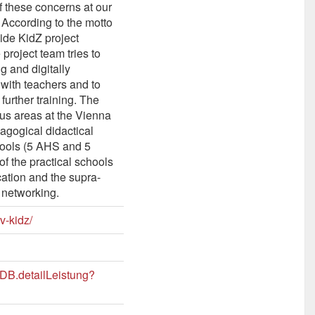
f these concerns at our
 According to the motto
ide KidZ project
project team tries to
g and digitally
 with teachers and to
further training. The
ous areas at the Vienna
agogical didactical
chools (5 AHS and 5
of the practical schools
ation and the supra-
 networking.
v-kidz/
LDB.detailLeistung?