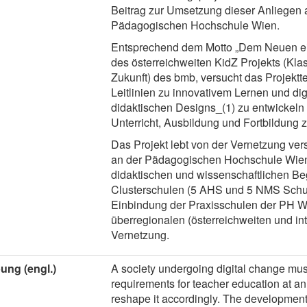
Beitrag zur Umsetzung dieser Anliegen 
Pädagogischen Hochschule Wien.
Entsprechend dem Motto „Dem Neuen e
des österreichweiten KidZ Projekts (Kl
Zukunft) des bmb, versucht das Projekt
Leitlinien zu innovativem Lernen und digi
didaktischen Designs_(1) zu entwickeln 
Unterricht, Ausbildung und Fortbildung z
Das Projekt lebt von der Vernetzung ver
an der Pädagogischen Hochschule Wien
didaktischen und wissenschaftlichen Be
Clusterschulen (5 AHS und 5 NMS Schul
Einbindung der Praxisschulen der PH W
überregionalen (österreichweiten und in
Vernetzung.
ung (engl.)
A society undergoing digital change mus
requirements for teacher education at an
reshape it accordingly. The development