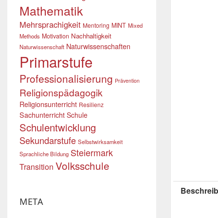
Mathematik
Mehrsprachigkeit
Mentoring
MINT
Mixed
Nachhaltigkeit
Motivation
Methods
Naturwissenschaften
Naturwissenschaft
Primarstufe
Professionalisierung
Prävention
Religionspädagogik
Religionsunterricht
Resilienz
Sachunterricht
Schule
Schulentwicklung
Sekundarstufe
Selbstwirksamkeit
Steiermark
Sprachliche Bildung
Volksschule
Transition
Beschreib
META