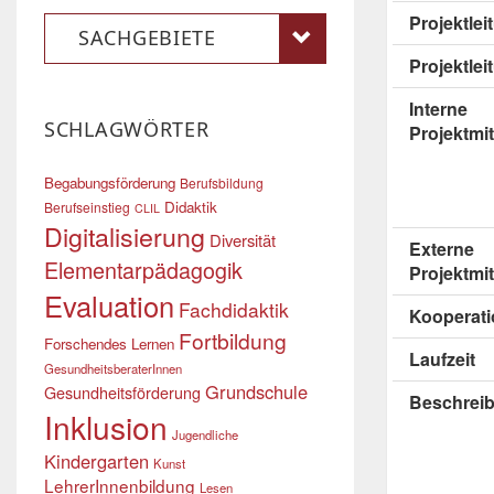
Projektle
SACHGEBIETE
Projektlei
Interne
SCHLAGWÖRTER
Projektmit
Begabungsförderung
Berufsbildung
Didaktik
Berufseinstieg
CLIL
Digitalisierung
Diversität
Externe
Elementarpädagogik
Projektmit
Evaluation
Fachdidaktik
Kooperati
Fortbildung
Forschendes Lernen
Laufzeit
GesundheitsberaterInnen
Grundschule
Gesundheitsförderung
Beschrei
Inklusion
Jugendliche
Kindergarten
Kunst
LehrerInnenbildung
Lesen