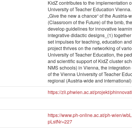
KidZ contributes to the implementation o
University of Teacher Education Vienna.
„Give the new a chance“ of the Austria-w
(Classroom of the Future) of the bmb, the 
develop guidelines for innovative learnin
integrative didactic designs_(1) together
set impulses for teaching, education and 
project thrives on the networking of vari
University of Teacher Education, the ped
and scientific support of KidZ cluster s
NMS schools) in Vienna, the integration 
of the Vienna University of Teacher Educ
regional (Austria-wide and international)
https://zli.phwien.ac.at/projekt/phinnovati
https://www.ph-online.ac.at/ph-wien/wb
pLstNr=227