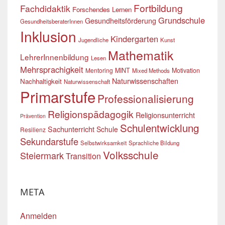
Fortbildung
Fachdidaktik
Forschendes Lernen
Grundschule
Gesundheitsförderung
GesundheitsberaterInnen
Inklusion
Kindergarten
Jugendliche
Kunst
Mathematik
LehrerInnenbildung
Lesen
Mehrsprachigkeit
Mentoring
MINT
Motivation
Mixed Methods
Naturwissenschaften
Nachhaltigkeit
Naturwissenschaft
Primarstufe
Professionalisierung
Religionspädagogik
Religionsunterricht
Prävention
Schulentwicklung
Sachunterricht
Schule
Resilienz
Sekundarstufe
Selbstwirksamkeit
Sprachliche Bildung
Volksschule
Steiermark
Transition
META
Anmelden