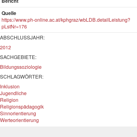
Bericht
Quelle
https://www.ph-online.ac.at/kphgraz/wbLDB.detailLeistung?
pLstNr=176
ABSCHLUSSJAHR:
2012
SACHGEBIETE:
Bildungssoziologie
SCHLAGWÖRTER:
Inklusion
Jugendliche
Religion
Religionspädagogik
Sinnorientierung
Werteorientierung