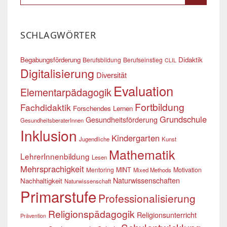
SCHLAGWÖRTER
Begabungsförderung
Didaktik
Berufsbildung
Berufseinstieg
CLIL
Digitalisierung
Diversität
Evaluation
Elementarpädagogik
Fortbildung
Fachdidaktik
Forschendes Lernen
Grundschule
Gesundheitsförderung
GesundheitsberaterInnen
Inklusion
Kindergarten
Jugendliche
Kunst
Mathematik
LehrerInnenbildung
Lesen
Mehrsprachigkeit
Mentoring
MINT
Motivation
Mixed Methods
Naturwissenschaften
Nachhaltigkeit
Naturwissenschaft
Primarstufe
Professionalisierung
Religionspädagogik
Religionsunterricht
Prävention