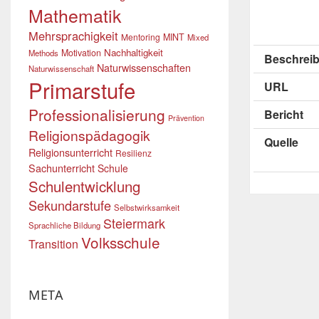
Mathematik
Mehrsprachigkeit
Mentoring
MINT
Mixed
Nachhaltigkeit
Motivation
Methods
Beschreib
Naturwissenschaften
Naturwissenschaft
Primarstufe
URL
Professionalisierung
Bericht
Prävention
Religionspädagogik
Quelle
Religionsunterricht
Resilienz
Sachunterricht
Schule
Schulentwicklung
Sekundarstufe
Selbstwirksamkeit
Steiermark
Sprachliche Bildung
Volksschule
Transition
META