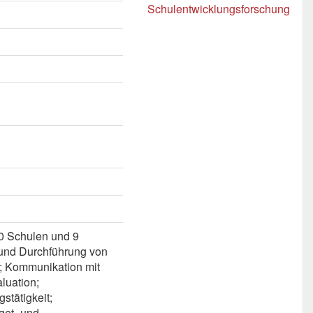
Schulentwicklungsforschung
0 Schulen und 9
und Durchführung von
 Kommunikation mit
luation;
stätigkeit;
get- und