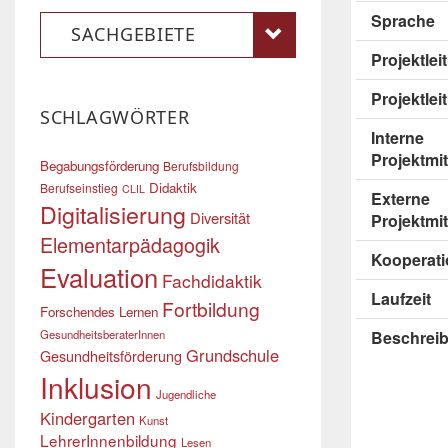
Sprache
SACHGEBIETE
Projektle
Projektlei
SCHLAGWÖRTER
Interne
Projektmit
Begabungsförderung
Berufsbildung
Didaktik
Berufseinstieg
CLIL
Externe
Digitalisierung
Diversität
Projektmit
Elementarpädagogik
Kooperati
Evaluation
Fachdidaktik
Laufzeit
Fortbildung
Forschendes Lernen
GesundheitsberaterInnen
Beschrei
Grundschule
Gesundheitsförderung
Inklusion
Jugendliche
Kindergarten
Kunst
LehrerInnenbildung
Lesen