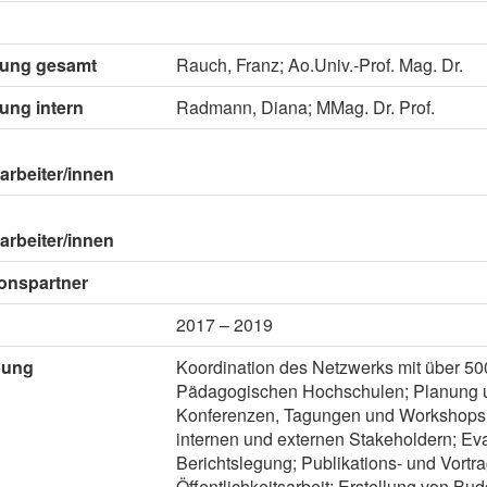
itung gesamt
Rauch, Franz; Ao.Univ.-Prof. Mag. Dr.
tung intern
Radmann, Diana; MMag. Dr. Prof.
arbeiter/innen
arbeiter/innen
onspartner
2017 – 2019
bung
Koordination des Netzwerks mit über 50
Pädagogischen Hochschulen; Planung 
Konferenzen, Tagungen und Workshops;
internen und externen Stakeholdern; Eva
Berichtslegung; Publikations- und Vortrag
Öffentlichkeitsarbeit; Erstellung von Bud