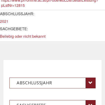
https://www.ph-online.ac.at/ph-ooe/wbLDB.detailLeistung?
pLstNr=12815
ABSCHLUSSJAHR:
2021
SACHGEBIETE:
Beliebig oder nicht bekannt
ABSCHLUSSJAHR