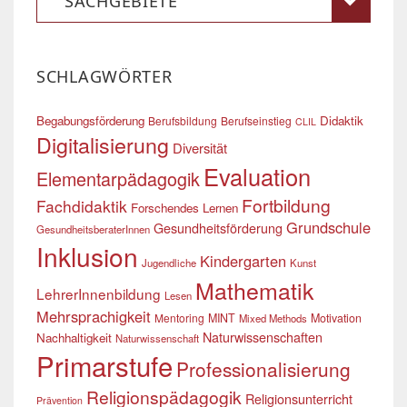
SACHGEBIETE
SCHLAGWÖRTER
Begabungsförderung
Didaktik
Berufsbildung
Berufseinstieg
CLIL
Digitalisierung
Diversität
Evaluation
Elementarpädagogik
Fortbildung
Fachdidaktik
Forschendes Lernen
Grundschule
Gesundheitsförderung
GesundheitsberaterInnen
Inklusion
Kindergarten
Jugendliche
Kunst
Mathematik
LehrerInnenbildung
Lesen
Mehrsprachigkeit
Mentoring
MINT
Motivation
Mixed Methods
Naturwissenschaften
Nachhaltigkeit
Naturwissenschaft
Primarstufe
Professionalisierung
Religionspädagogik
Religionsunterricht
Prävention