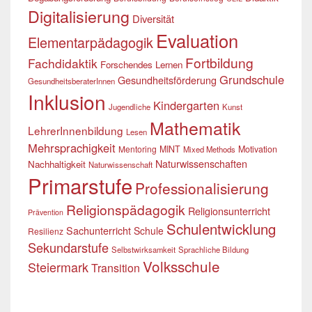
Digitalisierung
Diversität
Evaluation
Elementarpädagogik
Fortbildung
Fachdidaktik
Forschendes Lernen
Grundschule
Gesundheitsförderung
GesundheitsberaterInnen
Inklusion
Kindergarten
Jugendliche
Kunst
Mathematik
LehrerInnenbildung
Lesen
Mehrsprachigkeit
Mentoring
MINT
Motivation
Mixed Methods
Naturwissenschaften
Nachhaltigkeit
Naturwissenschaft
Primarstufe
Professionalisierung
Religionspädagogik
Religionsunterricht
Prävention
Schulentwicklung
Sachunterricht
Schule
Resilienz
Sekundarstufe
Selbstwirksamkeit
Sprachliche Bildung
Volksschule
Steiermark
Transition