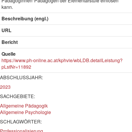
Pädagoginnen*Pädagogen der Elementarstufe einlösen
kann.
Beschreibung (engl.)
URL
Bericht
Quelle
https://www.ph-online.ac.at/kphvie/wbLDB.detailLeistung?
pLstNr=11892
ABSCHLUSSJAHR:
2023
SACHGEBIETE:
Allgemeine Pädagogik
Allgemeine Psychologie
SCHLAGWÖRTER:
Professionalisierung